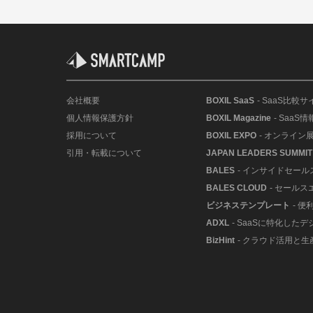
会社概要
BOXIL SaaS
- SaaS比較サ
個人情報保護方針
BOXIL Magazine
- SaaS
採用について
BOXIL EXPO
- オンライン
引用・転載について
JAPAN LEADERS SUMMIT
BALES
- インサイドセー
BALES CLOUD
- セールス
ビジネステンプレート
- 
ADXL
- SaaSに特化した
BizHint
- クラウド活用と