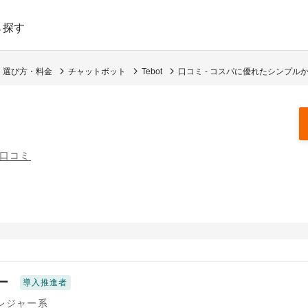
ら探す
・選び方・料金
チャットボット
Tebot
口コミ - コスパに優れたシンプル
の口コミ
ー
導入推進者
/レジャー系