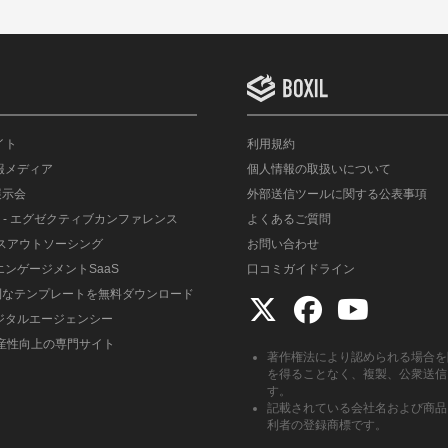
イト
利用規約
情報メディア
個人情報の取扱いについて
展示会
外部送信ツールに関する公表事項
- エグゼクティブカンファレンス
よくあるご質問
ルスアウトソーシング
お問い合わせ
エンゲージメントSaaS
口コミガイドライン
便利なテンプレートを無料ダウンロード
デジタルエージェンシー
生産性向上の専門サイト
著作権法により認められる場合を
を得ることなく、複製、公衆送信
す。
記載されている会社名および商品
利者の登録商標です。