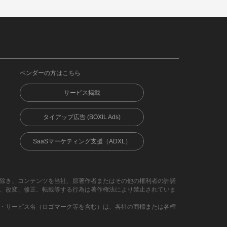
ベンダーの方はこちら
サービス掲載
タイアップ広告 (BOXIL Ads)
SaaSマーケティング支援（ADXL）
除き、コンテンツを当社、原著作者またはその他の権利者の許諾
、改変、修正、転載等する行為は著作権法により禁止されていま
・サービス名（ロゴマーク等を含む）は、各社の商標または各権