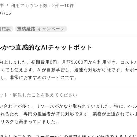
中
/
利用アカウント数：2件〜10件
7/15
籍確認
投稿経路
キャンペーン
かつ直感的なAIチャットボット
が向上しました。初期費用0円、月額9,800円から利用でき、コス
くても使えます。AIが自動学習し、迅速な対応が可能です。サポ
上し、非常におすすめのサービスです。
ット・解決したことを教えてください
問い合わせが多く、リソースがかなり取られていました。特に、ヘ
られるため、専門の担当者が常に対応できず、業務が圧迫されてい
のリスクも高まっていました。
を導入したことで、ユーザーからの質問をほとんど解決できるよう