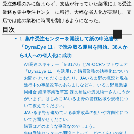
受注処理のみに留まらず、支店が行っていた架電による受注
業務も集中受注センターに移行。大幅な省人化が実現し、支
店では他の業務に時間を割けるようになった。
目次
1. 集中受注センターを開設して紙の申込書を
「DynaEye 11」で読み取る運用を開始。38人か
ら4人への省人化に成功
A4高速スキャナー「fi-8170」とAI-OCRソフトウェア
「DynaEye 11」を活用した購買業務の効率化について
お聞かせいただくにあたり、JAいるま野の概況と現在
進行中の事業改革のあらましなどを、いるま野農業協
同組合 経済事業改革室 課長補佐の浅見純一さんにうか
がいます。はじめにJAいるま野の管轄区域や規模につ
いて教えてください。
JAいるま野が進めている事業改革の狙いや方向性につ
いてお聞かせください。
購買はどのような事業なのでしょう。
集中受注センターの開設によって、どのくらいの省人