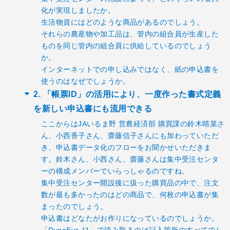
化が実現しましたか。
生活物資にはどのような商品があるのでしょう。
それらの農産物や加工品は、管内の組合員が生産した
ものを同じ管内の組合員に供給しているのでしょう
か。
インターネットでの申し込みではなく、紙の申込書を
使うのはなぜでしょうか。
2. 「帳票ID」の活用により、一度作った書式定義
を新しい申込書にも流用できる
ここからはJAいるま野 営農経済部 購買課の鈴木晴菜さ
ん、小西香子さん、齋藤信子さんにも加わっていただ
き、申込書データ化のフローをお聞かせいただきま
す。鈴木さん、小西さん、齋藤さんは集中受注センタ
ーの構成メンバーでいらっしゃるのですね。
集中受注センター開設後に扱った購買品の中で、注文
数が最も多かったのはどの商品で、何枚の申込書が集
まったのでしょう。
申込書はどなたがお作りになっているのでしょうか。
「DynaEye 11」で読み取るのは記入箇所のすべてでし