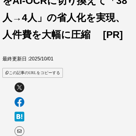
をAI-OCRに切り換えて「38
サービス比較
人→4人」の省人化を実現、
人件費を大幅に圧縮 [PR]
キーワードから探
最終更新日 :
2025/10/01
この記事のURLをコピーする
す
SaaS情報メディア by
BOXIL