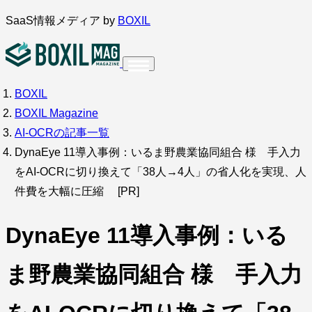
内
SaaS情報メディア by
BOXIL
容
を
ス
BOXIL
インタビュー
導入事例
キ
BOXIL Magazine
ッ
AI-OCRの記事一覧
プ
DynaEye 11導入事例：いるま野農業協同組合 様 手入力
をAI-OCRに切り換えて「38人→4人」の省人化を実現、人
件費を大幅に圧縮 [PR]
調査・アンケート
DynaEye 11導入事例：いる
ま野農業協同組合 様 手入力