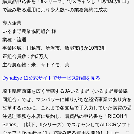
購買品申込書を「fiシリーズ」でスキャンし「DynaEye 11」
で読み取る運用により少人数への業務集約に成功
導入企業
いるま野農業協同組合 様
業種：流通
事業区域：川越市、所沢市、飯能市ほか10市3町
正組合員数：約3万人
主な農産物：米、サトイモ、茶
DynaEye 11公式サイトでサービス詳細を見る
埼玉県南西部を広く管轄するJAいるま野（いるま野農業協
同組合）では、マンパワーに頼りがちな経済事業のあり方を
改革するために、これまで各支店で手入力していた購買の受
注処理業務を本店に集約し、購買品の申込書を「RICOH fi
Series」（以下、fiシリーズ）でスキャンしてAI-OCRソフト
ウェア「DynaEye 11」で読み取る運用を開始しました。 こ