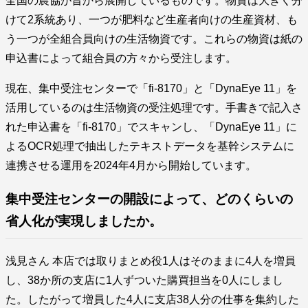
全国の農協が昔から展開しているものです。物資は大きく分
けて2系統あり、一つが肥料など生産者向けの生産資材、も
う一つが全組合員向けの生活物資です。これらの物資は紙の
申込書によって組合員の方々から受注します。
現在、集中受注センターで「fi-8170」と「DynaEye 11」を
活用しているのは生活物資の受注処理です。手書きで記入さ
れた申込書を「fi-8170」でスキャンし、「DynaEye 11」に
よるOCR処理で抽出したテキストデータを基幹システムに
連携させる運用を2024年4月から開始しています。
集中受注センターの開設によって、どのくらいの
省人化が実現しましたか。
浅見さん 本店では取りまとめ役1人はそのままに4人を増員
し、38か所の支店に1人ずついた購買担当を0人にしまし
た。したがって増員した4人に支店38人分の仕事を集約した