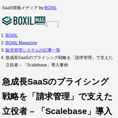
内
SaaS情報メディア by
BOXIL
容
を
ス
BOXIL
インタビュー
導入事例
調査・アンケート
キ
BOXIL Magazine
ッ
サービス比較
キーワードから探す
販売管理システムの記事一覧
プ
急成長SaaSのプライシング戦略を「請求管理」で支えた
SaaS情報メディア by
BOXIL
立役者 – 「Scalebase」導入事例
急成長SaaSのプライシング
戦略を「請求管理」で支えた
立役者 – 「Scalebase」導入