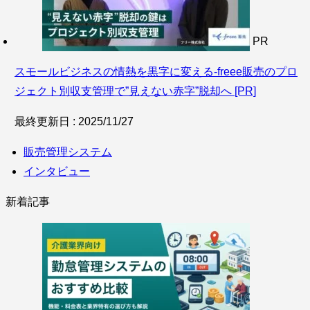
PR
スモールビジネスの情熱を黒字に変える‐freee販売のプロ
ジェクト別収支管理で”見えない赤字”脱却へ [PR]
最終更新日 : 2025/11/27
販売管理システム
インタビュー
新着記事