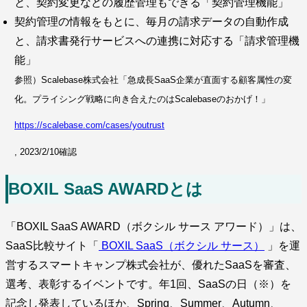
と、契約変更などの履歴管理もできる「契約管理機能」
契約管理の情報をもとに、毎月の請求データの自動作成
と、請求書発行サービスへの連携に対応する「請求管理機
能」
参照）Scalebase株式会社「急成長SaaS企業が直面する顧客属性の変
化。プライシング戦略に向き合えたのはScalebaseのおかげ！」
https://scalebase.com/cases/youtrust
, 2023/2/10確認
BOXIL SaaS AWARDとは
「BOXIL SaaS AWARD（ボクシル サース アワード）」は、
SaaS比較サイト「
BOXIL SaaS（ボクシル サース）
」を運
営するスマートキャンプ株式会社が、優れたSaaSを審査、
選考、表彰するイベントです。年1回、SaaSの日（※）を
記念し発表しているほか、Spring、Summer、Autumn、