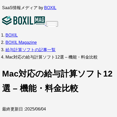
内
SaaS情報メディア by
BOXIL
容
を
ス
BOXIL
インタビュー
導入事例
調査・アンケート
キ
BOXIL Magazine
ッ
サービス比較
キーワードから探す
給与計算ソフトの記事一覧
プ
Mac対応の給与計算ソフト12選 – 機能・料金比較
SaaS情報メディア by
BOXIL
Mac対応の給与計算ソフト12
選 – 機能・料金比較
最終更新日 :
2025/06/04