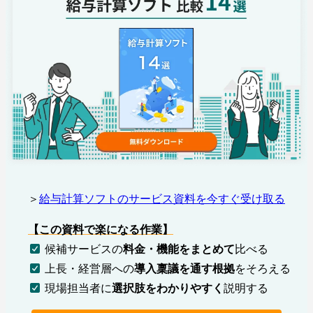
＞
給与計算ソフトのサービス資料を今すぐ受け取る
【この資料で楽になる作業
】
候補サービスの
料金・機能をまとめて
比べる
上長・経営層への
導入稟議を通す根拠
をそろえる
現場担当者に
選択肢をわかりやすく
説明する