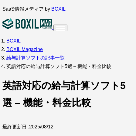
内
SaaS情報メディア by
BOXIL
容
を
ス
BOXIL
インタビュー
導入事例
キ
BOXIL Magazine
ッ
給与計算ソフトの記事一覧
プ
英語対応の給与計算ソフト5選 – 機能・料金比較
英語対応の給与計算ソフト5
調査・アンケート
選 – 機能・料金比較
最終更新日 :
2025/08/12