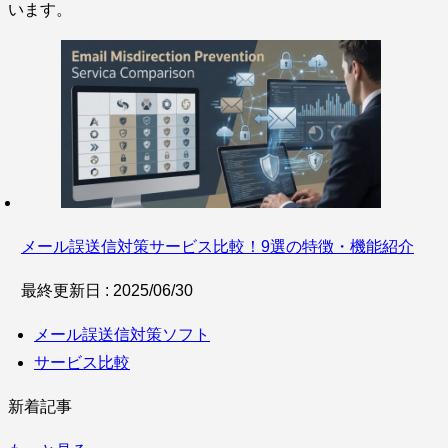
います。
サービス比較
キーワードから探
メール誤送信対策サービス比較！9選の特徴・機能紹介
最終更新日 : 2025/06/30
す
メール誤送信対策ソフト
サービス比較
SaaS情報メディア by
BOXIL
新着記事