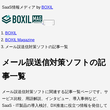
内
SaaS情報メディア by
BOXIL
容
を
ス
BOXIL
インタビュー
導入事例
キ
BOXIL Magazine
ッ
メール誤送信対策ソフトの記事一覧
プ
メール誤送信対策ソフトの記
調査・アンケート
事一覧
メール誤送信対策ソフトに関連する記事一覧ページです。サ
ービス比較、用語解説、インタビュー、導入事例など、
SaaS・IT製品の導入検討、DX推進に役立つ情報を発信して