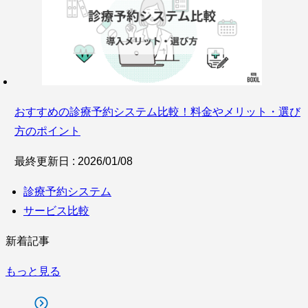
サービス比較
おすすめの診療予約システム比較！料金やメリット・選び
キーワードから探
方のポイント
最終更新日 : 2026/01/08
診療予約システム
サービス比較
す
新着記事
SaaS情報メディア by
BOXIL
もっと見る