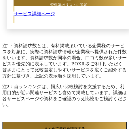
一元管理。インターネット環境があれば、「誰でも・
ーーーーーーーーーーーーーーーーーーー
資料請求リストに追加
いつでも・どこからでも」プロジェクト管理＆課題管
monday CRM ーーーーーーーーーーーーーーーー
サービス詳細ページ
理ができます。使いやすいユーザインターフェースを
ーーーーーーーーーーーーーーーーーーーーーー
追求しているので、これまでにプロジェクト管理ツー
ーーーーー monday CRMは、営業プロセスのすべ
ルを使用したことがない方でも、すぐに、簡単に使う
てを一元管理できる営業支援ツールです。リード
ことができます。
獲得から商談管理、売上予測、顧客対応までを一
元化し、既存の営業プロセスをすばやく可視化・
最適化。営業担当者にもマネージャーにも使いや
注1：資料請求数とは、有料掲載頂いている企業様のサービ
すく、メールや他ツールとの連携もスムーズに行
スを対象に、実際に資料請求情報が企業様へ提供された件数
えます。リアルタイムの進捗共有と自動化で、業
をいいます。資料請求数が同率の場合、口コミ数が多いサー
務効率と成約率を同時に高めます。 主なユース
ビスを優先的に表示しています。BOXILをご利用いただく
ケース ・リード管理 ・顧客／顧客担当者情報の
皆さまにとって比較選定しやすいサービスを広くご紹介する
管理 ・商談管理 ・売上予測 ・ポストセールスの
方針に基づき、上記の表示順を採用しています。
業務支援 ・営業オペレーション ・営業アナリテ
注2：当ランキングは、幅広い比較検討を支援するため、利
ィクス ・チーム目標管理 ーーーーーーーーーー
用目的が近い関連サービスも含めて掲載しています。詳細は
ーーーーーーーーーーーーーーーーーーーーーー
各サービスページや資料をご確認のうえ比較をご検討くださ
ーーーーーーーーーーー monday service ーーーー
い。
ーーーーーーーーーーーーーーーーーーーーーー
ーーーーーーーーーーーーーーーーー monday
serviceは、業務支援部門向けのエンタープライズ
サービス管理（ESM）ツールです。IT／情シス、
まとめて資料を請求する