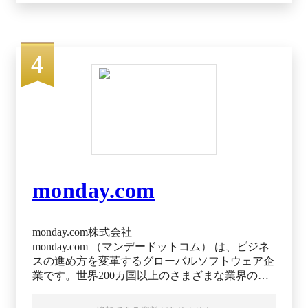
じて、不正操作や意図しない情報流出を防止。イ
ンシデント発生時には、詳細なログを基に迅速な
原因特定と再発防止策の策定を支援します。 個
人情報保持チェックを使えば、誰がどれだけの個
4
人情報をローカル環境に保持しているのかが分か
ります。 ■業務管理・労務管理 PC操作ログを基
に、作業時間ヒートマップやカレンダー表示で業
務の進捗を可視化。特定の従業員や部門への業務
偏りを発見し、適切なリソース配分を支援しま
す。PCログと勤怠データ※の乖離をチェック
し、隠れ残業や不適切な働き方を是正。多様な勤
務形態やリモートワークにも柔軟に対応可能で
monday.com
す。 ※勤怠データは、勤怠管理オプションの他
に他社勤怠システムのデータをCSVで取り込むこ
とが可能です。 ■IT資産管理 PC端末情報とイン
ストール済みのソフトウェアの情報を自動取得。
monday.com株式会社
40項目以上が一覧で表示され、絞り込みや検索も
monday.com （マンデードットコム） は、ビジネ
可能。情報は、常に最新の状態に更新されます。
スの進め方を変革するグローバルソフトウェア企
【総務省後援 ASPIC（アスピック）IoT・AI・
業です。世界200カ国以上のさまざまな業界の、
クラウドアワード2023「ASPIC会長賞」受賞】
約24万5000社 （※）の企業にご利用いただいて
います。 柔軟なワークフローや自動化を、直感