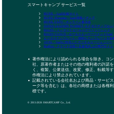
ニアの方でもノーコードで簡単にカスタマイズで
スマートキャンプ サービス一覧
きるので、実際に業務に携わられている方が、業
務フローに合わせて自由に設計できます。また、
BOXIL - SaaS比較サイト
BOXIL Magazine - SaaS情報メディア
導入にあたって想定外の開発コストが発生しない
BOXIL EXPO - オンライン展示会
点も、評価いただいています。 // イノベーション
JAPAN LEADERS SUMMIT- エグゼクティブ
への継続的な投資 新しいエンタープライズワー
BALES - インサイドセールスアウトソーシング
クマネジメント機能に加え、AIを核としたプラッ
BALES CLOUD - セールスエンゲージメントSaaS
ビジネステンプレート - 便利なテンプレートを
トフォーム全体の進化にも注力しています。今後
ADXL - SaaSに特化したデジタルエージェンシー
は、特定業務に特化したAIエージェントの提供に
BizHint - クラウド活用と生産性向上の専門サイト
加え、ユーザー自身がプロンプトやノーコードで
独自のソリューションやAIエージェントを構築で
著作権法により認められる場合を除き、コン
きる機能を順次展開していく予定です。 ーーー
社、原著作者またはその他の権利者の許諾を
ーーーーーーーーーーーーーーーーーーーーーー
く、複製、公衆送信、改変、修正、転載等す
ーーーーーーーーーーーーーーーーーー
作権法により禁止されています。
monday.com の高度なセキュリティシステム ーー
記載されている会社名および商品・サービス
ーーーーーーーーーーーーーーーーーーーーーー
ーク等を含む）は、各社の商標または各権利
ーーーーーーーーーーーーーーーーーーー ・二
標です。
段階認証 ・SSO＆SAML ・IP制限 ・SCIM プロビ
ジョニング ・高度な権限設定 ・セッション制
© 2015-2026 SMARTCAMP Co., Ltd.
御・管理 ・監査ログ ・IP制限 ・パニックモード