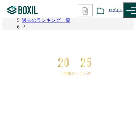
2026年上半期 資料請求数ランキング
ログイン
過去のランキング一覧
カテゴリから探す
2025年下半期 資料請求数ランキング
2025年下半期 資料請求数ランキング 業務可視化ツ
診断から探す
ール
20
25
記事から探す
下半期ランキング
BOXILの使い方ガイド
情報掲載をご希望の方へ
2025
年
下