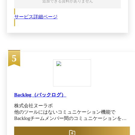
追加できる資料がありません
的なUIで、ノーコードで実現できることから、テ
ック系以外の業種がお客様の7割 を占めていま
サービス詳細ページ
す。 現在、共通プラットフォームの「Work OS」
上に、以下4つの製品を展開しています。 ・
monday work management ・monday CRM ・monday
dev ・monday service ※出典：monday.com公式
HP（2025年7月28日閲覧） ーーーーーーーーーー
ーーーーーーーーーーーーーーーーーーーーーー
5
ーーーーーーーーーーー monday work management
ーーーーーーーーーーーーーーーーーーーーーー
ーーーーーーーーーーーーーーーーーーーーー
monday work managementは、戦略と実行をつな
ぐ、オールインワンの業務管理ツールです。部署
間の連携や業務プロセスの標準化をスムーズに
し、AIと自動化でリスクやボトルネックをリアル
Backlog（バックログ）
タイムに検知。経営から現場まで進捗状況を可視
株式会社ヌーラボ
化し、全社的な整合性を保ちながら、迅速な実行
他のツールにはないコミュニケーション機能で
を支援します。 主なユースケース ・プロジェク
Backlogチームメンバー間のコミュニケーションを促
ト管理 ・ポートフォリオ管理 ・リソース管理 ・
進しプロジェクトを成功へと導きます。Backlogは、
ビジネスオペレーション ・目標／OKR管理 ーー
プロジェクト毎に発生する課題などの情報をWeb上で
ーーーーーーーーーーーーーーーーーーーーーー