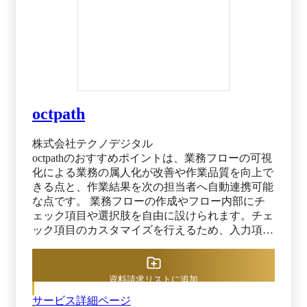
octpath
株式会社テクノデジタル
octpathのおすすめポイントは、業務フローの可視
化による業務の属人化が改善や作業品質を向上で
きる点と、作業結果を次の担当者へ自動連携可能
な点です。 業務フローの作成やフロー内部にチ
ェック項目や選択肢を自由に設けられます。チェ
ック項目のカスタマイズを行えるため、入力項目
を必須化して実施漏れや確認漏れを防止可能で
す。さらに、未チェックのまま作業を進めるとメ
ッセージが表示され、作業をストップする機能も
資料請求リストに追加
搭載されています。 作業ステップごとの作業結
サービス詳細ページ
果や対応内容を記録できるため、octpathを通して