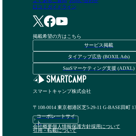
よくあるご質問
お問い合わせ
本来の開発に集中できます。ビジネスチームとも
口コミガイドライン
連携しやすく、開発のアウトプットをスピード感
を持ってビジネスの成果につなげることができま
す。 主なユースケース ・機能リクエスト ・製品
ロードマップ ・スプリント管理 ・バグ追跡 ・イ
掲載希望の方はこちら
ンシデント管理 ・スプリント振り返り ・製品ド
キュメント ・リリース管理 ーーーーーーーーー
サービス掲載
ーーーーーーーーーーーーーーーーーーーーーー
ーーーーーーーーーーーー monday.com が選ばれ
タイアップ広告 (BOXIL Ads)
る理由 ーーーーーーーーーーーーーーーーーー
SaaSマーケティング支援 (ADXL)
ーーーーーーーーーーーーーーーーーーーーーー
ーーー // 高い浸透率と定着率 スプレッドシート
感覚で操作できる直感的なUIのため、技術部門以
外でも使いやすく、多くの企業で導入が進んでい
スマートキャンプ株式会社
ます。 // 短期間で効果を実感できる 直感的なUI
で導入も学習もスムーズに進められるため、すぐ
に業務にインパクトをもたらし、短期間でROIの
〒108-0014 東京都港区芝5-29-11 G-BASE田町 1
達成を実現できます。 Forrester社のTotal Economic
コーポレートサイ
Impact™調査では、monday.comを導入した企業が
ト
短期間で投資回収を実現した例が報告されていま
会社概要
個人情報保護方針
採用について
引用・転載について
す。 // 自由度高くカスタマイズできる 非エンジ