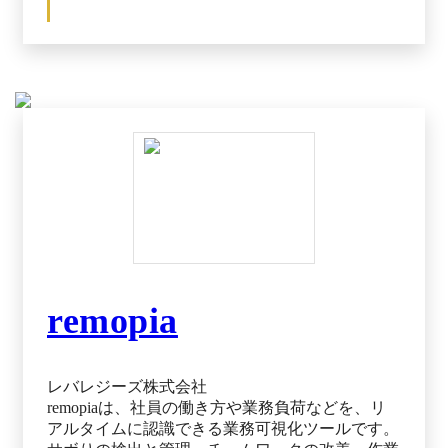
次の担当者に情報の引き継ぎを行えます。次の担
当者へ自動で連携されるため、連絡ミスや作業結
果の確認、リマインドといった作業は必要ありま
せん。 また、案件ごとに進捗状況も一覧で見え
る化できるため、誰がいつまでに何をやらなけれ
ばならないのかが明確化されます。
remopia
レバレジーズ株式会社
remopiaは、社員の働き方や業務負荷などを、リ
アルタイムに認識できる業務可視化ツールです。