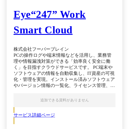
Eye“247” Work
Smart Cloud
株式会社フーバーブレイン
PCの操作ログや端末情報などを活用し、業務管
理や情報漏洩対策ができる「効率良く安全に働
く」を目指すクラウドサービスです。 PC端末や
ソフトウェアの情報を自動収集し、IT資産の可視
化・管理を実現。インストール済みソフトウェア
やバージョン情報の一覧化、ライセンス管理、禁
止ソフトの利用制限、脆弱性の把握を効率化しま
す。 また、操作ログやデータ分析機能により、
追加できる資料がありません
セキュリティ強化と生産性の可視化、労務管理を
同時に実現します。 ■情報漏洩対策 PC操作ログ
サービス詳細ページ
を活用し、業務可視化を実現しながら情報漏洩リ
スクを軽減します。USBデバイス使用制限や禁止
ソフト管理、ファイル操作や印刷ログの記録を通