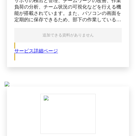
サボりの検出と管理、チームワークの改善、作業
負荷の分析、チーム状況の可視化などを行える機
能が搭載されています。また、パソコンの画面を
定期的に保存できるため、部下の作業している様
子をスムーズに確認可能です。 業務時間のログ
データをグラフ表示できます。実働時間を記録
追加できる資料がありません
し、働き過ぎや長時間の離席を発見／防止可能で
す。さらに、リアルタイムで確認できるため、話
サービス詳細ページ
しかけてよいか一目でわかり、チームのコミュニ
ケーション促進にも役立ちます。 作業中／離席
中といったステータス、利用中のアプリ、ウィン
ドウタイトルを確認できます。忙しさレベルを3
色で可視化できるダッシュボード上で、作業内容
の詳細を分ごとに表示可能です。