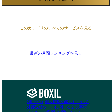
人事、総務など多様な領域で、問い合わせ対応や
チケット管理を効率化。AIエージェントによる自
動対応、SLA管理、ナレッジベース構築などによ
り、業務品質とスピードを両立。さらに、各部門
が共通の仕組みで連携できる環境を整えること
で、全社的な業務運用の整合性と効率を高めま
このカテゴリのすべてのサービスを見る
す。 主なユースケース ・チケット管理 ・マルチ
チャネルサポート ・AIエージェントによる仕分
け・一次対応 ・カスタマーポータル ・SLA設定
・ナレッジマネジメント ・在庫／発注管理 ・ア
セット管理 ・従業員ライフサイクル管理 ・サー
最新の月間ランキングを見る
ビスカタログ ーーーーーーーーーーーーーーー
ーーーーーーーーーーーーーーーーーーーーーー
ーーーーーー monday dev ーーーーーーーーーー
ーーーーーーーーーーーーーーーーーーーーーー
ーーーーーーーーーーー monday devは、ロードマ
ップの策定からスプリント管理、製品リリースま
でを迅速に行うことを支援する開発管理ツールで
す。スクラムやカンバンに柔軟に対応し、GitHub
やCI/CDとの連携、バグ管理、リリース管理まで
利用規約
個人情報の取扱について
を一気通貫で可視化。AIによるバグ分類やスプリ
外部送信ツールに関する公表事項
ント要約でチームの負担を軽減し、エンジニアは