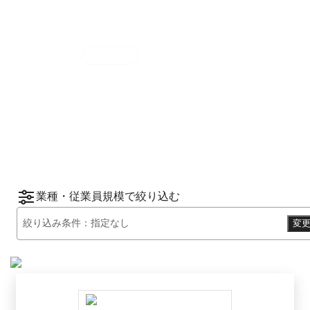
集計期間
2025年7月1日
〜
12月31日
2025
年
下半期
（
7月
〜
12月
）にBOXILユーザ
ーから資料請求されたサービスをもとに、カ
*1
*2
テゴリ別ランキング
をご紹介します。
※掲載している情報は
2026年1月14日
時点の
情報です。
業種・従業員規模で絞り込む
絞り込み条件：
指定なし
変