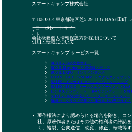
スマートキャンプ株式会社
〒108-0014 東京都港区芝5-29-11 G-BASE田町 1
コーポレートサイ
ト
会社概要
個人情報保護方針
採用について
引用・転載について
スマートキャンプ サービス一覧
BOXIL - SaaS比較サイト
BOXIL Magazine - SaaS情報メディア
BOXIL EXPO - オンライン展示会
JAPAN LEADERS SUMMIT- エグゼクティブ
BALES - インサイドセールスアウトソーシング
BALES CLOUD - セールスエンゲージメントSaaS
ビジネステンプレート - 便利なテンプレートを
ADXL - SaaSに特化したデジタルエージェンシー
BizHint - クラウド活用と生産性向上の専門サイト
著作権法により認められる場合を除き、コン
社、原著作者またはその他の権利者の許諾を
く、複製、公衆送信、改変、修正、転載等す