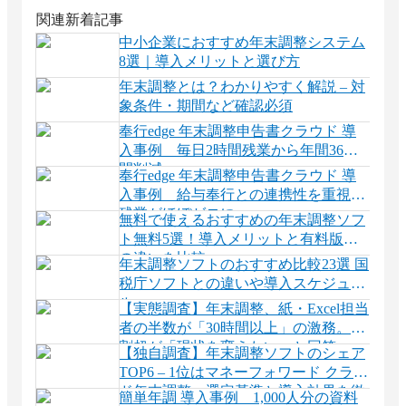
関連新着記事
中小企業におすすめ年末調整システム
8選｜導入メリットと選び方
年末調整とは？わかりやすく解説 – 対
象条件・期間など確認必須
奉行edge 年末調整申告書クラウド 導
入事例 毎日2時間残業から年間36時
間削減
奉行edge 年末調整申告書クラウド 導
入事例 給与奉行との連携性を重視
残業がほぼゼロに
無料で使えるおすすめの年末調整ソフ
ト無料5選！導入メリットと有料版と
の違いを比較
年末調整ソフトのおすすめ比較23選 国
税庁ソフトとの違いや導入スケジュー
ル
【実態調査】年末調整、紙・Excel担当
者の半数が「30時間以上」の激務。8
割超が「現状を変えたい」と回答
【独自調査】年末調整ソフトのシェア
TOP6 – 1位はマネーフォワード クラウ
ド年末調整。選定基準と導入効果を徹
簡単年調 導入事例 1,000人分の資料