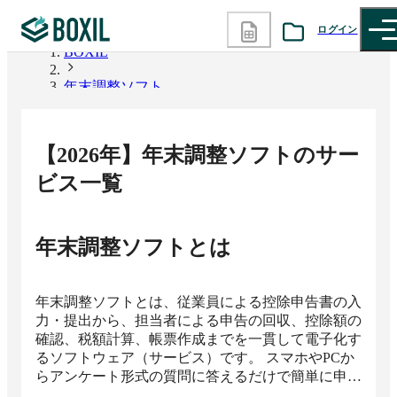
ログイン
BOXIL
年末調整ソフト
カテゴリから探す
診断から探す
【
2026
年】
年末調整ソフト
のサー
記事から探す
ビス一覧
BOXILの使い方ガイド
情報掲載をご希望の方へ
年末調整ソフト
とは
年末調整ソフトとは、従業員による控除申告書の入
力・提出から、担当者による申告の回収、控除額の
確認、税額計算、帳票作成までを一貫して電子化す
るソフトウェア（サービス）です。 スマホやPCか
らアンケート形式の質問に答えるだけで簡単に申告
書を作成できる機能や、未提出者への自動催促、他