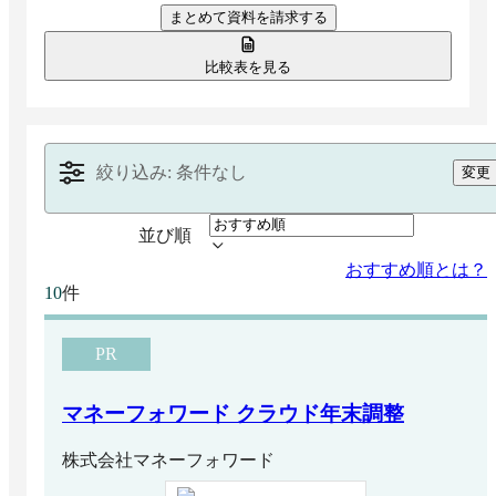
まとめて資料を請求する
給与計算システムとのデータ連携などの機能を備え
ています。 紙の手配や回収の手間を無くし、手書
きによる記入ミスや不備チェックの負担を大幅に削
比較表を見る
減して、年末の繁忙期における業務効率化とペーパ
ーレス化に役立ちます。
絞り込み: 条件なし
変更
並び順
おすすめ順とは？
件
10
PR
マネーフォワード クラウド年末調整
株式会社マネーフォワード