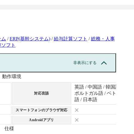
テム
/
ERP(基幹システム)
/
給与計算ソフト
/
総務・人事
整ソフト
非表示にする
動作環境
英語 / 中国語 / 韓国語 /
ポルトガル語 / ベトナム
対応言語
語 / 日本語
スマートフォンのブラウザ対応
Androidアプリ
仕様