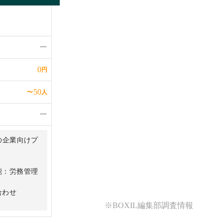
ー
0
円
50
〜
人
ー
の企業向けプ
能：労務管理
合わせ
※BOXIL編集部調査情報