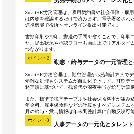
労務手続きのペーパーレス化と
SmartHR労務管理は、雇用契約書や社会保険・
は内容を確認するだけで済みます。電子署名された
連携機能で役所へオンライン提出可能です。

書類印刷や押印、郵送の手間を省くことで、印刷
た、提出状況や承認フローも画面上でリアルタイ
つながります。
ポイント
2
勤怠・給与データの一元管理と
SmartHR労務管理は、勤怠管理から給与計算ま
煩雑な処理もシステムが自動化できます。打刻デ
務実績に基づいて、残業代や深夜手当が給与計算機
また、標準で税率テーブルや社会保険料率が組み
年金料、雇用保険料などの計算もすべてシステム
月の給与・賞与情報は年末調整計算に自動反映可
ポイント
3
人事データの一元化とタレント