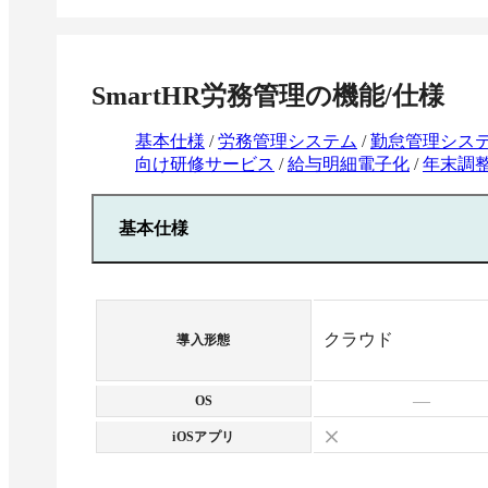
機能
SmartHR労務管理
の機能/仕様
基本仕様
/
労務管理システム
/
勤怠管理シス
向け研修サービス
/
給与明細電子化
/
年末調
基本仕様
クラウド
導入形態
—
OS
iOSアプリ