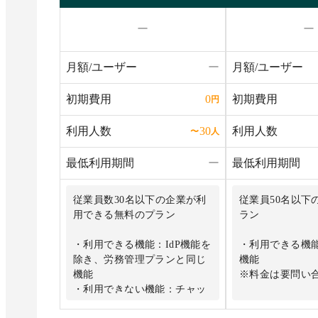
ー
ー
月額/ユーザー
ー
月額/ユーザー
初期費用
初期費用
0
円
利用人数
利用人数
30
〜
人
最低利用期間
ー
最低利用期間
従業員数30名以下の企業が利
従業員50名以下
用できる無料のプラン
ラン
・利用できる機能：IdP機能を
・利用できる機
除き、労務管理プランと同じ
機能
機能
※料金は要問い
・利用できない機能：チャッ
トサポートや有料オプション