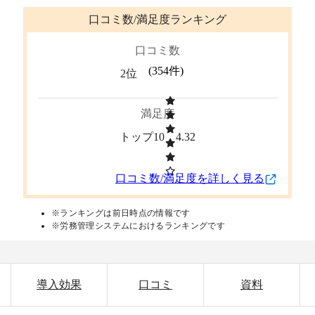
口コミ数/満足度ランキング
口コミ数
(
354
件)
2位
満足度
トップ10
4.32
口コミ数/満足度を詳しく見る
※ランキングは前日時点の情報です
※労務管理システムにおけるランキングです
導入効果
口コミ
資料