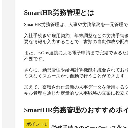
SmartHR労務管理
とは
SmartHR労務管理は、人事や労務業務を一元管理
入社手続きや雇用契約、年末調整などの労務手続
要な情報を入力することで、書類の自動作成や配布
また、e-Gov連携による電子申請まで完結でき
不要です。

さらに、勤怠管理や給与計算機能も統合されてお
ミスなくスムーズかつ自動で行うことができます。
加えて、蓄積された最新の人事データを活用する
キル管理を通じた定量的な人事戦略の立案に役立
SmartHR労務管理
のおすすめポ
ポイント
1