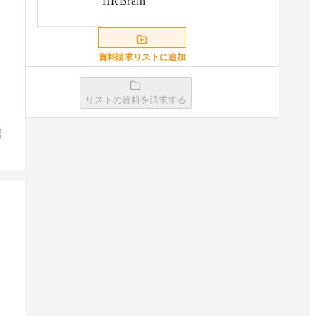
HRBrain
資料請求リストに追加
リストの資料を請求する
KING OF TIME 人事労務
報
資料請求リストに追加
マネーフォワード クラウド年
末調整
資料請求リストに追加
オフィスステーション