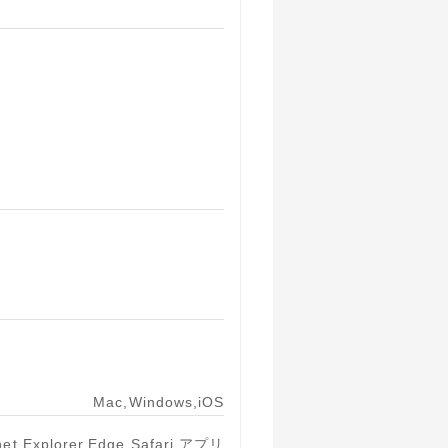
Mac,Windows,iOS
net Explorer,Edge,Safari,アプリ