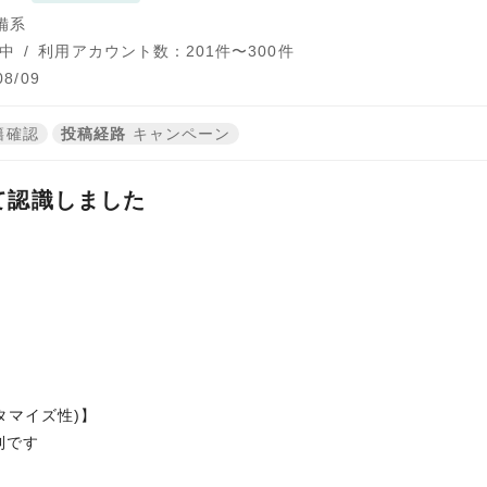
備系
中
/
利用アカウント数：201件〜300件
8/09
籍確認
投稿経路
キャンペーン
て認識しました
ー
タマイズ性)】
利です