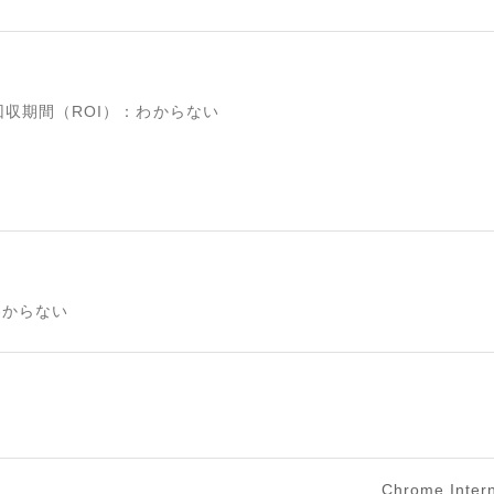
収期間（ROI）
：
わからない
わからない
Chrome,Inter