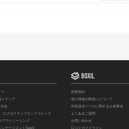
イト
利用規約
情報メディア
個人情報の取扱いについて
展示会
外部送信ツールに関する公表事項
- エグゼクティブカンファレンス
よくあるご質問
ルスアウトソーシング
お問い合わせ
エンゲージメントSaaS
口コミガイドライン