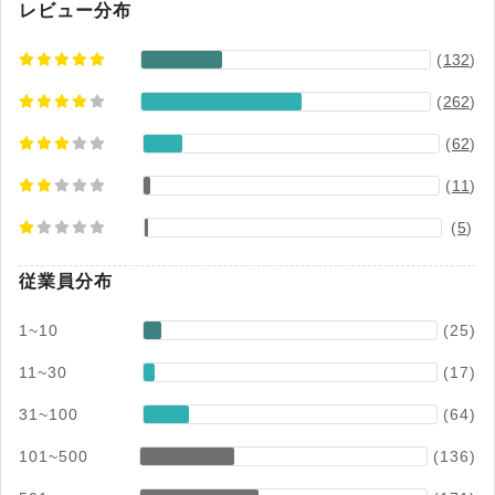
務管理・勤怠管理の効率化 また、カオナビは
レビュー分布
2025年に「タレントインテリジェンス」という新
(
132
)
ビジョンを掲げ、AIを活用した人材データ分析に
より、配置・育成・評価・抜擢を高度化。 経験や
(
262
)
勘に頼らない、データにもとづく戦略的タレント
マネジメントを可能にします。 ※1：出典元:
(
62
)
ITR「ITR Market View：人材管理市場2023」人
(
11
)
材管理市場：ベンダー別売上金額シェア（2015～
2022年度予測）、SaaS型人材管理市場：ベンダ
(
5
)
ー別売上金額推移およびシェア（2015～2022年
度予測） ※2：※:2025年9月末時点 ※3：MRR解
従業員分布
約率の直近12ヶ月平均（2021年6月時点）より算
出
1~10
(25)
11~30
(17)
31~100
(64)
101~500
(136)