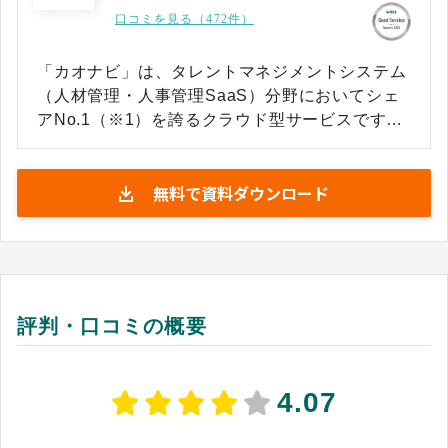
口コミを見る（472件）
「カオナビ」は、タレントマネジメントシステム
（人材管理・人事管理SaaS）分野においてシェ
アNo.1（※1）を誇るクラウド型サービスです。
利用企業数4,500社超（※2）、継続利用率99％以
上（※3）と、大手企業から中小企業まで幅広く
無料で資料ダウンロード
導入されている実績あるタレントマネジメントシ
ステムです。 従業員の顔写真・基本情報・評価・
スキル・経歴・労務・勤怠データなどの人材情報
を一元管理。 人事担当者だけでなく、現場マネー
ジャーや経営層までが共通データをもとに人材活
用・意思決定を行える戦略人事の基盤を構築でき
評判・口コミの概要
ます。 ◆主な活用シーン ・人材情報の一元管理
・人事評価運用の効率化 ・最適な人材配置計画
・スキル管理と育成計画立案 ・活躍人材の分析、
4.07
採用 ・離職抑止、退職予兆分析 ・エンゲージメ
ントの向上 ・1on1や面談情報の記録・蓄積 ・労