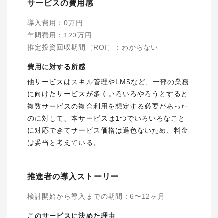
サービスの費用感
導入費用
：
0
万円
年間費用
：
120
万円
推定投資回収期間（ROI）
：
わからない
費用に対する所感
他サービスはスキル管理やLMSなど、一部の業務
に向けたサービスが多くいろいろやろうとすると
複数サービスの複合利用を想定する必要があった
のに対して、本サービスは1つでいろいろなこと
に対応できてサービス価格は遜色ないため、料金
は妥当と考えている。
推進者の導入ストーリー
検討開始から導入までの期間
：
6〜12ヶ月
このサービスに決めた理由