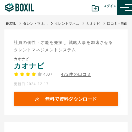
ログイン
BOXIL
タレントマネジメントシステム比較25選 11月人気ランキングとおすすめ選び方
タレントマネジメントシステム
カオナビ
口コミ - 自由度が高く、人事部門よりも事業部門側で活用用途が多いです
カテゴリから探す
社員の個性・才能を発掘し 戦略人事を加速させる
診断から探す(β版)
タレントマネジメントシステム
カオナビ
記事から探す
カオナビ
4.07
472件の口コミ
BOXILの使い方ガイド
情報掲載をご希望の方へ
更新日 2024-12-17
無料で資料ダウンロード