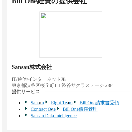
Bill One経費
の提供会社
医療系
2026 上半期 BOXIL資料請求数ランキング 経費
精算システム 中小企業向け No.1
中小企業向け（1,000名未満）
Sansan株式会社
IT/通信/インターネット系
東京都
渋谷区桜丘町1-1 渋谷サクラステージ 28F
提供サービス
Sansan
Eight Team
Bill One請求書受領
Contract One
Bill One債権管理
Sansan Data Intelligence