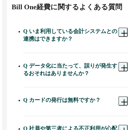
Bill One経費
に関するよくある質問
Q
いま利用している会計システムとの
連携はできますか？
A 
Bill Oneから仕訳情報をエクスポートできるた
め、現在利用している会計システムを使ったまま
で導入することができます。データをCSV形式で
Q
データ化に当たって、誤りが発生す
ダウンロードして、そのまま会計システムや他の
るおそれはありませんか？
サービスなどに取り込むこともできます。
A 
ご安心ください。メールアドレスや電話番号な
ど、1文字でも間違ってしまっては意味をなさない
名刺の情報を短時間で正確にデータ化してきた
Q
カードの発行は無料ですか？
Sansan株式会社のテクノロジーとオペレーション
によって、正確に領収書をデータ化します。ま
A 
無料です。初期費用や発行手数料などもかかり
た、Bill Oneビジネスカードで支払った場合には、
ません。
利用明細とデータ化された領収書の内容が自動で
Q
社員や第三者による不正利用が心配
突合されます。