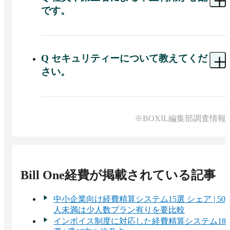
です。
A 
Bill Oneビジネスカードは、安心・安全に利用し
ていただくための機能を備えています。カード単
位で限度額や用途の制限を設定することができ、
Q
セキュリティーについて教えてくだ
カードの即時ロックや3Dセキュア2.0にも対応し、
さい。
紛失や盗難時のリスクにも対応しています。
A 
Sansan株式会社が提供するビジネスデータベー
ス「Sansan」と同等の高度なセキュリティー対策
（暗号化やPMSの構築など）を行っています。
※BOXIL編集部調査情報
Bill One経費
が掲載されている記事
中小企業向け経費精算システム15選 シェア | 50
人未満は少人数プラン有りを要比較
インボイス制度に対応した経費精算システム18