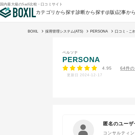
国内最大級のSaaS比較・口コミサイト
カテゴリから探す
診断から探す(β版)
記事か
BOXIL
採用管理システム(ATS)
PERSONA
口コミ - 
ペルソナ
PERSONA
4.95
64件
更新日 2024-12-17
匿名のユーザ
コンサルティン