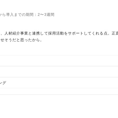
から導入までの期間
：
2〜3週間
と、人材紹介事業と連携して採用活動をサポートしてくれる点。正
やせそうだと思ったから。
ィング