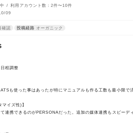
中
/
利用アカウント数：2件〜10件
0/09
籍確認
投稿経路
オーガニック
S
、日程調整
ATSも使った事はあったが特にマニュアルも作る工数も最小限で
タマイズ性)】
て連携できるのがPERSONAだった。追加の媒体連携もスピーデ