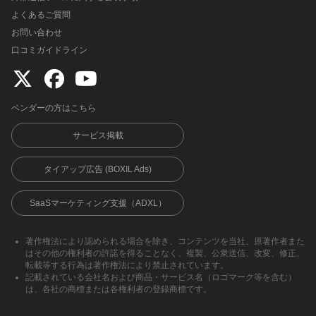
よくあるご質問
お問い合わせ
口コミガイドライン
ベンダーの方はこちら
サービス掲載
タイアップ広告 (BOXIL Ads)
SaaSマーケティング支援（ADXL）
著作権法により認められる場合を除き、コンテンツを当社、原著作者また
はその他の権利者の許諾を得ることなく、複製、公衆送信、改変、修正、
転載等する行為は著作権法により禁止されています。
記載されている会社名および商品・サービス名（ロゴマーク等を含む）
は、各社の商標または各権利者の登録商標です。