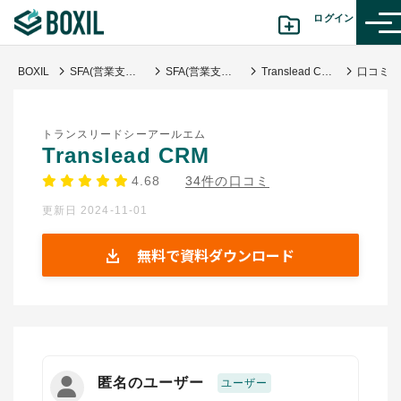
ログイン
BOXIL
SFA(営業支援)ツール比較おすすめ21選｜タイプ別と選び方
SFA(営業支援システム)
Translead CRM
カテゴリから探す
トランスリードシーアールエム
診断から探す(β版)
Translead CRM
4.68
34件の口コミ
記事から探す
更新日 2024-11-01
BOXILの使い方ガイド
情報掲載をご希望の方へ
無料で資料ダウンロード
匿名のユーザー
ユーザー