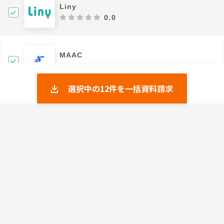
Liny
0.0
MAAC
0.0
選択中の
12
件を一括資料請求
b→dash
4.32
CAAC
0.0
メッセージ一元管理システム coco
5.0