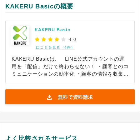
KAKERU Basicの概要
KAKERU Basic
4.0
口コミを見る（4件）
KAKERU Basicは、 LINE公式アカウントの運
用を「配信」だけで終わらせない！ ・顧客とのコ
ミュニケーションの効率化 ・顧客の情報を収集、
管理 ・活用したLINE配信の実現 、売上増加に繋
げる導線設計 など あなたの企業のLINE運用
無料で資料請求
の”本来の目的”を実現することができます！
よく比較されるサービス