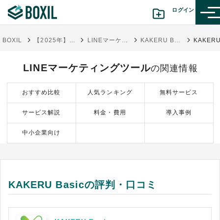
ログイン
BOXIL
【2025年】LINEマーケティングツール比較27選！タイプ・選び方と手法
LINEマーケティングツール
KAKERU Basic
カテゴリから探す
LINEマーケティングツール
の関連情報
診断から探す(β版)
おすすめ比較
人気ランキング
無料サービス
記事から探す
サービス解説
料金・費用
導入事例
BOXILの使い方ガイド
情報掲載をご希望の方へ
中小企業向け
KAKERU Basicの評判・口コミ