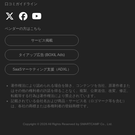
口コミガイドライン
ベンダーの方はこちら
サービス掲載
タイアップ広告 (BOXIL Ads)
SaaSマーケティング支援（ADXL）
著作権法により認められる場合を除き、コンテンツを当社、原著作者また
はその他の権利者の許諾を得ることなく、複製、公衆送信、改変、修正、
転載等する行為は著作権法により禁止されています。
記載されている会社名および商品・サービス名（ロゴマーク等を含む）
は、各社の商標または各権利者の登録商標です。
Copyright ©︎ 2026 All Rights Reserved by SMARTCAMP Co., Ltd.