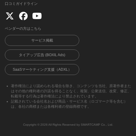
口コミガイドライン
ベンダーの方はこちら
サービス掲載
タイアップ広告 (BOXIL Ads)
SaaSマーケティング支援（ADXL）
著作権法により認められる場合を除き、コンテンツを当社、原著作者また
はその他の権利者の許諾を得ることなく、複製、公衆送信、改変、修正、
転載等する行為は著作権法により禁止されています。
記載されている会社名および商品・サービス名（ロゴマーク等を含む）
は、各社の商標または各権利者の登録商標です。
Copyright ©︎ 2026 All Rights Reserved by SMARTCAMP Co., Ltd.