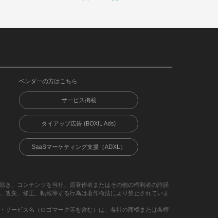
ベンダーの方はこちら
サービス掲載
タイアップ広告 (BOXIL Ads)
SaaSマーケティング支援（ADXL）
除き、コンテンツを当社、原著作者またはその他の権利者の許諾
、改変、修正、転載等する行為は著作権法により禁止されていま
・サービス名（ロゴマーク等を含む）は、各社の商標または各権