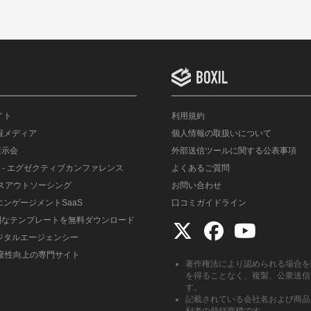
イト
利用規約
情報メディア
個人情報の取扱いについて
展示会
外部送信ツールに関する公表事項
- エグゼクティブカンファレンス
よくあるご質問
ルスアウトソーシング
お問い合わせ
エンゲージメントSaaS
口コミガイドライン
便利なテンプレートを無料ダウンロード
デジタルエージェンシー
生産性向上の専門サイト
著作権法により認められる場合を
を得ることなく、複製、公衆送信
す。
記載されている会社名および商品