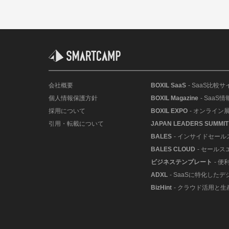
会社概要
BOXIL SaaS
- SaaS比較サ
個人情報保護方針
BOXIL Magazine
- SaaS
採用について
BOXIL EXPO
- オンライン
引用・転載について
JAPAN LEADERS SUMMIT
BALES
- インサイドセー
BALES CLOUD
- セールス
ビジネステンプレート
- 
ADXL
- SaaSに特化した
BizHint
- クラウド活用と