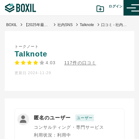
ログイン
BOXIL
【2025年最新】社内SNS比較！おすすめサービスの料金・機能・口コミ【無料あり】
社内SNS
Talknote
口コミ - 社内コミュニケーションの質が上がった
カテゴリから探す
トークノート
診断から探す(β版)
Talknote
4.03
117件の口コミ
記事から探す
更新日 2024-11-29
BOXILの使い方ガイド
情報掲載をご希望の方へ
匿名のユーザー
ユーザー
コンサルティング・専門サービス
利用状況：利用中