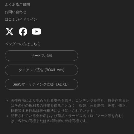
よくあるご質問
お問い合わせ
口コミガイドライン
ベンダーの方はこちら
サービス掲載
タイアップ広告 (BOXIL Ads)
SaaSマーケティング支援（ADXL）
著作権法により認められる場合を除き、コンテンツを当社、原著作者また
はその他の権利者の許諾を得ることなく、複製、公衆送信、改変、修正、
転載等する行為は著作権法により禁止されています。
記載されている会社名および商品・サービス名（ロゴマーク等を含む）
は、各社の商標または各権利者の登録商標です。