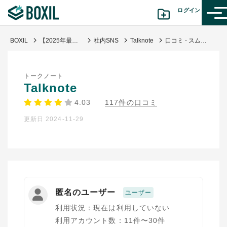
ログイン
BOXIL
【2025年最新】社内SNS比較！おすすめサービスの料金・機能・口コミ【無料あり】
社内SNS
Talknote
口コミ - スムーズに社内チャットができる
カテゴリから探す
トークノート
診断から探す(β版)
Talknote
4.03
117件の口コミ
記事から探す
更新日 2024-11-29
BOXILの使い方ガイド
情報掲載をご希望の方へ
匿名のユーザー
ユーザー
利用状況：現在は利用していない
利用アカウント数：11件〜30件