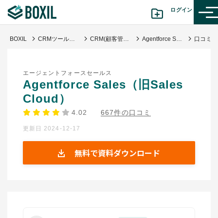
ログイン
BOXIL
CRMツール比較おすすめ17選｜人気サービス・迷わない選び方
CRM(顧客管理システム)
Agentforce Sales（旧Sales Cloud）
カテゴリから探す
エージェントフォースセールス
診断から探す(β版)
Agentforce Sales（旧Sales
Cloud）
記事から探す
4.02
667件の口コミ
更新日 2024-12-17
BOXILの使い方ガイド
情報掲載をご希望の方へ
無料で資料ダウンロード