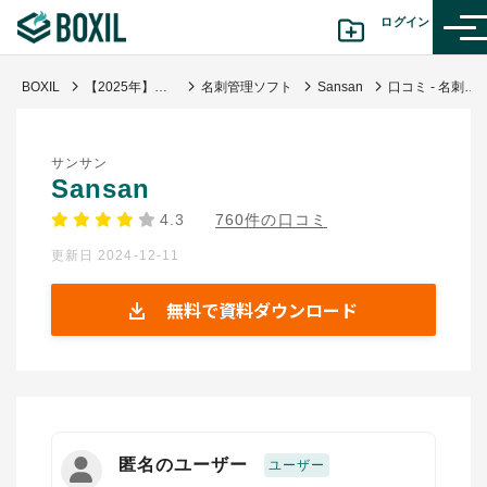
ログイン
BOXIL
【2025年】名刺管理ソフト比較！iPhone・Androidアプリと無料ツール
名刺管理ソフト
Sansan
口コミ - 名刺管理よる営業戦略強化
カテゴリから探す
サンサン
診断から探す(β版)
Sansan
4.3
760件の口コミ
記事から探す
更新日 2024-12-11
BOXILの使い方ガイド
情報掲載をご希望の方へ
無料で資料ダウンロード
匿名のユーザー
ユーザー