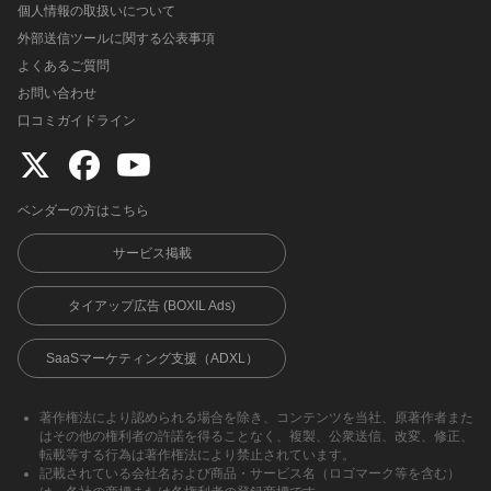
個人情報の取扱いについて
外部送信ツールに関する公表事項
よくあるご質問
お問い合わせ
口コミガイドライン
ベンダーの方はこちら
サービス掲載
タイアップ広告 (BOXIL Ads)
SaaSマーケティング支援（ADXL）
著作権法により認められる場合を除き、コンテンツを当社、原著作者また
はその他の権利者の許諾を得ることなく、複製、公衆送信、改変、修正、
転載等する行為は著作権法により禁止されています。
記載されている会社名および商品・サービス名（ロゴマーク等を含む）