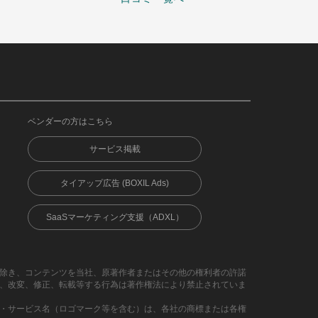
ベンダーの方はこちら
サービス掲載
タイアップ広告 (BOXIL Ads)
SaaSマーケティング支援（ADXL）
除き、コンテンツを当社、原著作者またはその他の権利者の許諾
、改変、修正、転載等する行為は著作権法により禁止されていま
・サービス名（ロゴマーク等を含む）は、各社の商標または各権