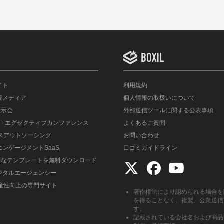
イト
利用規約
情報メディア
個人情報の取扱いについて
展示会
外部送信ツールに関する公表事項
- エグゼクティブカンファレンス
よくあるご質問
ルスアウトソーシング
お問い合わせ
エンゲージメントSaaS
口コミガイドライン
便利なテンプレートを無料ダウンロード
デジタルエージェンシー
生産性向上の専門サイト
著作権法により認められる場合を
を得ることなく、複製、公衆送信
す。
記載されている会社名および商品