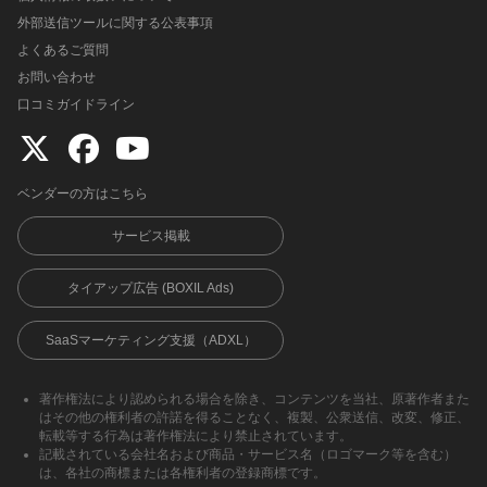
外部送信ツールに関する公表事項
よくあるご質問
お問い合わせ
口コミガイドライン
ベンダーの方はこちら
サービス掲載
タイアップ広告 (BOXIL Ads)
SaaSマーケティング支援（ADXL）
著作権法により認められる場合を除き、コンテンツを当社、原著作者また
はその他の権利者の許諾を得ることなく、複製、公衆送信、改変、修正、
転載等する行為は著作権法により禁止されています。
記載されている会社名および商品・サービス名（ロゴマーク等を含む）
は、各社の商標または各権利者の登録商標です。