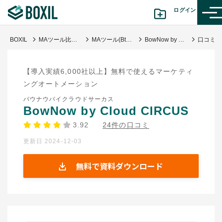
ログイン
BOXIL
MAツール比較｜タイプ別おすすめサービス・料金と失敗しない選び方
MAツール(BtoB)
BowNow by Cloud CIRCUS
カテゴリから探す
【導入実績6,000社以上】無料で使えるマーケティ
診断から探す(β版)
ングオートメーション
バウナウバイクラウドサーカス
記事から探す
BowNow by Cloud CIRCUS
3.92
24件の口コミ
BOXILの使い方ガイド
情報掲載をご希望の方へ
更新日 2024-12-03
無料で資料ダウンロード