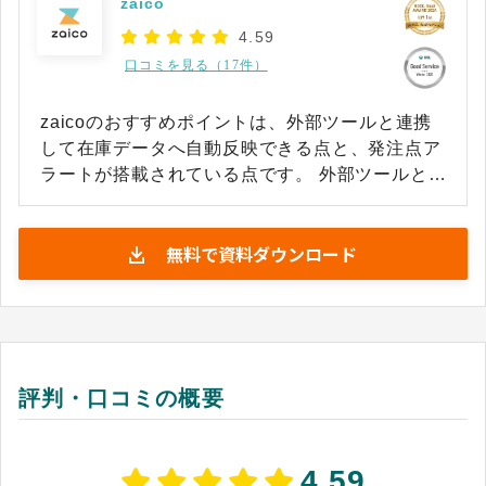
zaico
4.59
口コミを見る（17件）
zaicoのおすすめポイントは、外部ツールと連携
して在庫データへ自動反映できる点と、発注点ア
ラートが搭載されている点です。 外部ツールと連
携して、販売データを在庫データへ自動反映でき
ます。散財した情報を転記せず在庫データへ反映
無料で資料ダウンロード
できるため、在庫管理の時間を大幅に削減可能で
す。 発注の基準とする在庫量を、発注点として在
庫データごとに設定できます。発注点以下になる
と、在庫一覧とメールでアラート通知してくれる
ため、欠品や販売機会の損失を防げます。 在庫管
理の工数を削減したい企業や、販売機会の損失を
評判・口コミの概要
防ぎたい企業へおすすめの在庫管理システムで
す。 ※出典：zaico公式HP（2026年2月2日閲
覧）
4.59