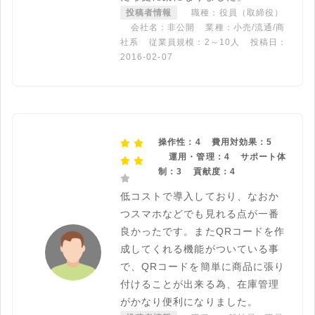
投稿者情報
職種：役員（取締役）
会社名：非公開
業種：小売/流通/商
社系
従業員規模：2～10人
投稿日：
2016-02-07
操作性：4
費用対効果：5
運用・管理：4
サポート体
制：3
貢献度：4
低コストで導入しており、なおか
つスマホなどでも見れる点が一番
良かったです。またQRコードを作
成してくれる機能がついている事
で、QRコードを簡単に商品に張り
付けることが出来る為、在庫管理
がかなり便利になりました。