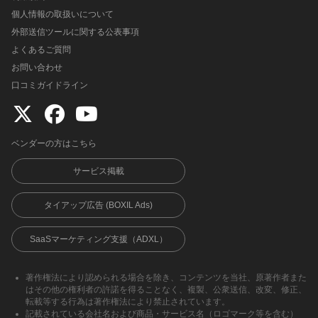
個人情報の取扱いについて
外部送信ツールに関する公表事項
よくあるご質問
お問い合わせ
口コミガイドライン
ベンダーの方はこちら
サービス掲載
タイアップ広告 (BOXIL Ads)
SaaSマーケティング支援（ADXL）
著作権法により認められる場合を除き、コンテンツを当社、原著作者また
はその他の権利者の許諾を得ることなく、複製、公衆送信、改変、修正、
転載等する行為は著作権法により禁止されています。
記載されている会社名および商品・サービス名（ロゴマーク等を含む）