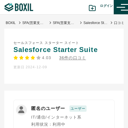
ログイン
BOXIL
SFA(営業支援)ツール比較おすすめ21選｜タイプ別と選び方
SFA(営業支援システム)
Salesforce Starter Suite
カテゴリから探す
セールスフォース スターター スイート
診断から探す(β版)
Salesforce Starter Suite
4.03
36件の口コミ
記事から探す
更新日 2024-12-09
BOXILの使い方ガイド
情報掲載をご希望の方へ
匿名のユーザー
ユーザー
IT/通信/インターネット系
利用状況：利用中