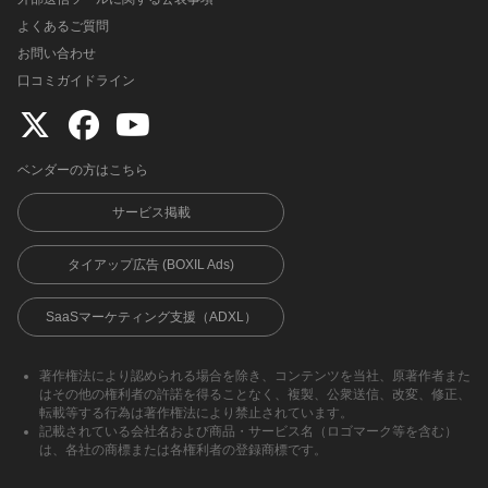
よくあるご質問
お問い合わせ
口コミガイドライン
ベンダーの方はこちら
サービス掲載
タイアップ広告 (BOXIL Ads)
SaaSマーケティング支援（ADXL）
著作権法により認められる場合を除き、コンテンツを当社、原著作者また
はその他の権利者の許諾を得ることなく、複製、公衆送信、改変、修正、
転載等する行為は著作権法により禁止されています。
記載されている会社名および商品・サービス名（ロゴマーク等を含む）
は、各社の商標または各権利者の登録商標です。