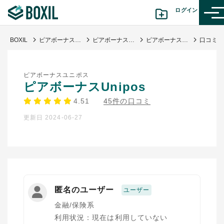
ログイン
BOXIL
ピアボーナス®とは？新たな成果給のメリット・デメリット | 導入企業事例・ツール
ピアボーナスツール
ピアボーナスUnipos
カテゴリから探す
ピアボーナスユニポス
診断から探す(β版)
ピアボーナスUnipos
4.51
45件の口コミ
記事から探す
更新日 2024-06-27
BOXILの使い方ガイド
情報掲載をご希望の方へ
匿名のユーザー
ユーザー
金融/保険系
利用状況：現在は利用していない