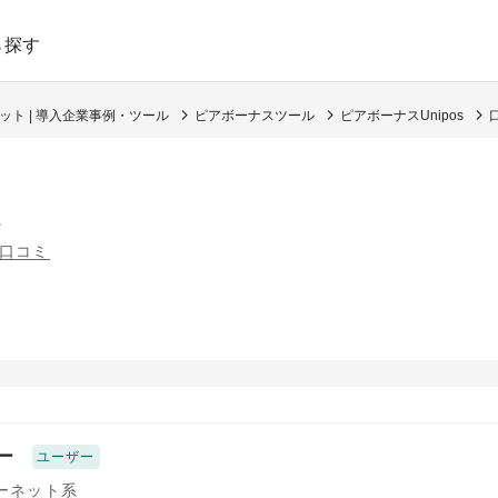
ら探す
ト | 導入企業事例・ツール
ピアボーナスツール
ピアボーナスUnipos
s
の口コミ
ー
ユーザー
ターネット系