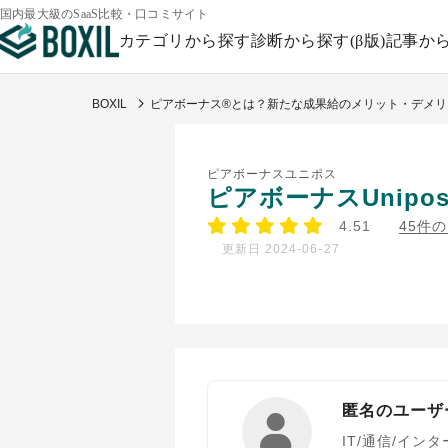
国内最大級のSaaS比較・口コミサイト
カテゴリから探す
診断から探す(β版)
記事か
BOXIL
ピアボーナス®とは？新たな成果給のメリット・デメリッ
ピアボーナスユニポス
ピアボーナスUnipo
4.51
45件
更新日 2024-06-27
匿名のユーザ
IT/通信/イン