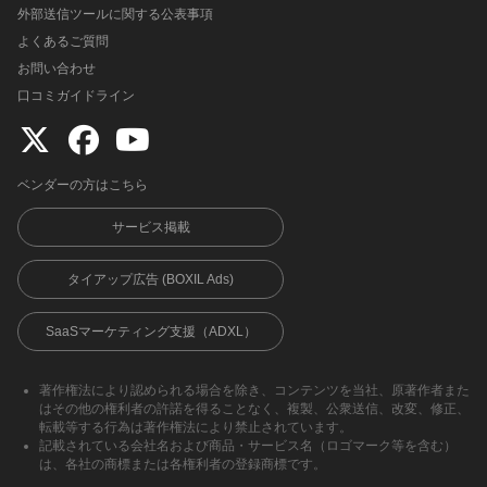
外部送信ツールに関する公表事項
よくあるご質問
お問い合わせ
口コミガイドライン
ベンダーの方はこちら
サービス掲載
タイアップ広告 (BOXIL Ads)
SaaSマーケティング支援（ADXL）
著作権法により認められる場合を除き、コンテンツを当社、原著作者また
はその他の権利者の許諾を得ることなく、複製、公衆送信、改変、修正、
転載等する行為は著作権法により禁止されています。
記載されている会社名および商品・サービス名（ロゴマーク等を含む）
は、各社の商標または各権利者の登録商標です。