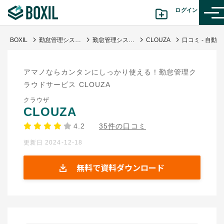
ログイン
BOXIL
勤怠管理システムおすすめ17選 - 一覧比較表で費用・機能 | 選び方【シェアランキング】
勤怠管理システム
CLOUZA
口コミ - 自動集計機能に優れた勤怠管理システム
カテゴリから探す
アマノならカンタンにしっかり使える！勤怠管理ク
診断から探す(β版)
ラウドサービス CLOUZA
クラウザ
記事から探す
CLOUZA
4.2
35件の口コミ
BOXILの使い方ガイド
情報掲載をご希望の方へ
更新日 2024-12-18
無料で資料ダウンロード