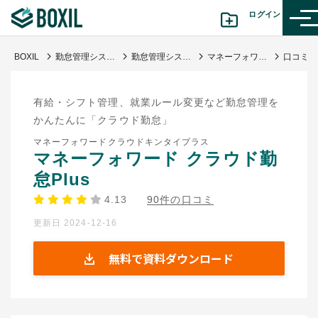
ログイン
BOXIL
勤怠管理システムおすすめ17選 - 一覧比較表で費用・機能 | 選び方【シェアランキング】
勤怠管理システム
マネーフォワード クラウド勤怠Plus
カテゴリから探す
有給・シフト管理、就業ルール変更など勤怠管理を
診断から探す(β版)
かんたんに「クラウド勤怠」
マネーフォワードクラウドキンタイプラス
記事から探す
マネーフォワード クラウド勤
怠Plus
BOXILの使い方ガイド
情報掲載をご希望の方へ
4.13
90件の口コミ
更新日 2024-12-16
無料で資料ダウンロード