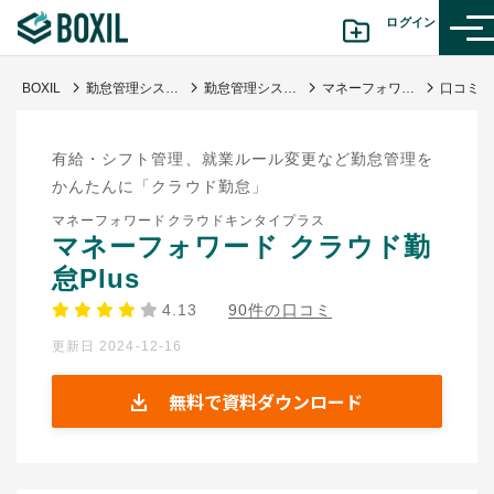
ログイン
BOXIL
勤怠管理システムおすすめ17選 - 一覧比較表で費用・機能 | 選び方【シェアランキング】
勤怠管理システム
マネーフォワード クラウド勤怠Plus
カテゴリから探す
有給・シフト管理、就業ルール変更など勤怠管理を
診断から探す(β版)
かんたんに「クラウド勤怠」
マネーフォワードクラウドキンタイプラス
記事から探す
マネーフォワード クラウド勤
怠Plus
BOXILの使い方ガイド
情報掲載をご希望の方へ
4.13
90件の口コミ
更新日 2024-12-16
無料で資料ダウンロード