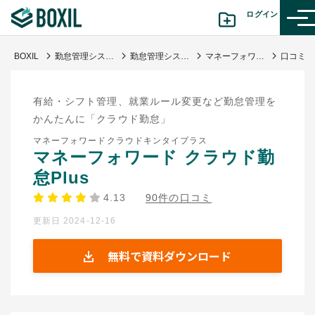
ログイン
BOXIL
勤怠管理システムおすすめ17選 - 一覧比較表で費用・機能 | 選び方【シェアランキング】
勤怠管理システム
マネーフォワード クラウド勤怠Plus
カテゴリから探す
有給・シフト管理、就業ルール変更など勤怠管理を
診断から探す(β版)
かんたんに「クラウド勤怠」
マネーフォワードクラウドキンタイプラス
記事から探す
マネーフォワード クラウド勤
怠Plus
BOXILの使い方ガイド
情報掲載をご希望の方へ
4.13
90件の口コミ
更新日 2024-12-16
無料で資料ダウンロード