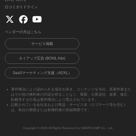
口コミガイドライン
ベンダーの方はこちら
サービス掲載
タイアップ広告 (BOXIL Ads)
SaaSマーケティング支援（ADXL）
著作権法により認められる場合を除き、コンテンツを当社、原著作者また
はその他の権利者の許諾を得ることなく、複製、公衆送信、改変、修正、
転載等する行為は著作権法により禁止されています。
記載されている会社名および商品・サービス名（ロゴマーク等を含む）
は、各社の商標または各権利者の登録商標です。
Copyright ©︎ 2026 All Rights Reserved by SMARTCAMP Co., Ltd.