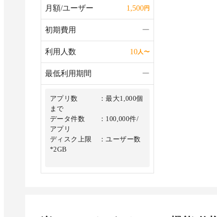
月額/ユーザー
1,500
円
初期費用
ー
利用人数
10
人
〜
最低利用期間
ー
アプリ数 ：最大1,000個
まで
データ件数 ：100,000件/
アプリ
ディスク上限 ：ユーザー数
*2GB
※ライトユーザーは月500円