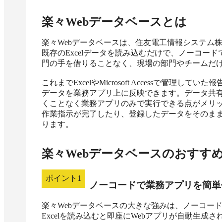
楽々Webデータベース
とは
楽々Webデータベースは、住友電工情報システム株
既存のExcelデータを読み込むだけで、ノーコー
門の手を借りることなく、現場の部門やチームだけ
これまでExcelやMicrosoft Accessで管
データを業務アプリ上に反映できます。データ共有や
くことなく業務アプリのみで実行できる点がメリ
作業指示が完了したり、登録したデータをそのま
ります。
楽々Webデータベース
のおすす
ポイント
1
ノーコードで業務アプリを簡単
楽々Webデータベースの大きな強みは、ノーコー
Excelを読み込むと即座にWebアプリが自動生