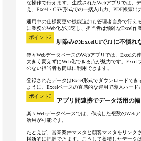
な操作で行えます。生成されたWebアプリでは、
え、Excel・CSV形式での一括入出力、PDF帳票
運用中の仕様変更や機能追加も管理者自身で行え
に業務のWeb化が加速し、担当者は煩雑なExcel
ポイント
2
馴染みのExcelUIでITに不慣
楽々WebデータベースのWebアプリでは、Exce
大きく変えずにWeb化できる点が魅力です。Exce
のない担当者も簡単に利用できます。

登録されたデータはExcel形式でダウンロードで
ように、Excelベースの直感的な運用で導入ハー
ポイント
3
アプリ間連携でデータ活用の幅
楽々Webデータベースでは、作成した複数のWe
活用が可能です。

たとえば、営業案件マスタと顧客マスタをリンク
横断的に把握できます。こうして蓄積したデータ