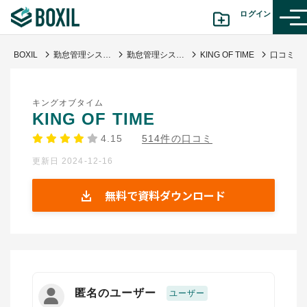
ログイン
BOXIL
勤怠管理システムおすすめ17選 - 一覧比較表で費用・機能 | 選び方【シェアランキング】
勤怠管理システム
KING OF TIME
カテゴリから探す
キングオブタイム
診断から探す(β版)
KING OF TIME
4.15
514件の口コミ
記事から探す
更新日 2024-12-16
BOXILの使い方ガイド
情報掲載をご希望の方へ
無料で資料ダウンロード
匿名のユーザー
ユーザー