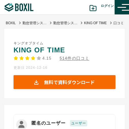
ログイン
BOXIL
勤怠管理システムおすすめ17選 - 一覧比較表で費用・機能 | 選び方【シェアランキング】
勤怠管理システム
KING OF TIME
カテゴリから探す
キングオブタイム
診断から探す(β版)
KING OF TIME
4.15
514件の口コミ
記事から探す
更新日 2024-12-16
BOXILの使い方ガイド
情報掲載をご希望の方へ
無料で資料ダウンロード
匿名のユーザー
ユーザー