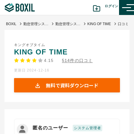
ログイン
BOXIL
勤怠管理システムおすすめ17選 - 一覧比較表で費用・機能 | 選び方【シェアランキング】
勤怠管理システム
KING OF TIME
カテゴリから探す
キングオブタイム
診断から探す(β版)
KING OF TIME
4.15
514件の口コミ
記事から探す
更新日 2024-12-16
BOXILの使い方ガイド
情報掲載をご希望の方へ
無料で資料ダウンロード
匿名のユーザー
システム管理者