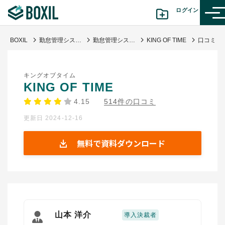
ログイン
BOXIL
勤怠管理システムおすすめ17選 - 一覧比較表で費用・機能 | 選び方【シェアランキング】
勤怠管理システム
KING OF TIME
カテゴリから探す
キングオブタイム
診断から探す(β版)
KING OF TIME
4.15
514件の口コミ
記事から探す
更新日 2024-12-16
BOXILの使い方ガイド
情報掲載をご希望の方へ
無料で資料ダウンロード
山本 洋介
導入決裁者