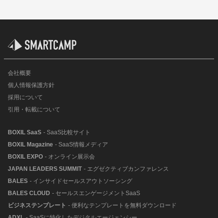
会社概要
個人情報保護方針
採用について
引用・転載について
BOXIL SaaS
- SaaS比較サイト
BOXIL Magazine
- SaaS情報メディア
BOXIL EXPO
- オンライン展示会
JAPAN LEADERS SUMMIT
- エグゼクティブカンファレンス
BALES
- インサイドセールスアウトソーシング
BALES CLOUD
- セールスエンゲージメントSaaS
ビジネステンプレート
- 便利なテンプレートを無料ダウンロード
ADXL
- SaaSに特化したデジタルエージェンシー