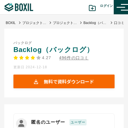
ログイン
BOXIL
プロジェクト管理ツール比較20選 タイプ別おすすめサービス・口コミ評判
プロジェクト管理・工数管理
Backlog（バックログ）
カテゴリから探す
バックログ
診断から探す(β版)
Backlog（バックログ）
4.27
496件の口コミ
記事から探す
更新日 2024-12-18
BOXILの使い方ガイド
情報掲載をご希望の方へ
無料で資料ダウンロード
匿名のユーザー
ユーザー