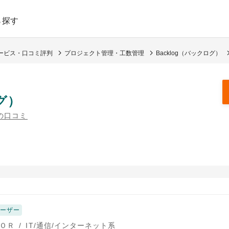
ら探す
ービス・口コミ評判
プロジェクト管理・工数管理
Backlog（バックログ）
グ）
件の口コミ
ユーザー
ＯＲ
/
IT/通信/インターネット系