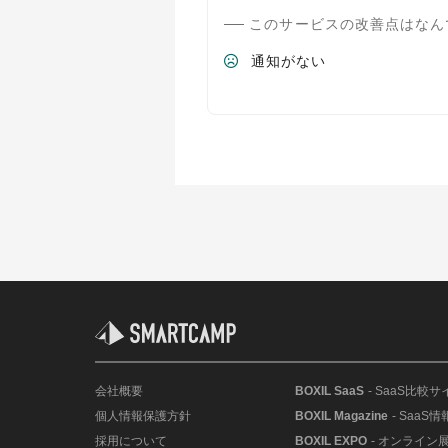
このサービスの改善点はなん
通知がない
会社概要
BOXIL SaaS
- SaaS比較サ
個人情報保護方針
BOXIL Magazine
- SaaS
採用について
BOXIL EXPO
- オンライン