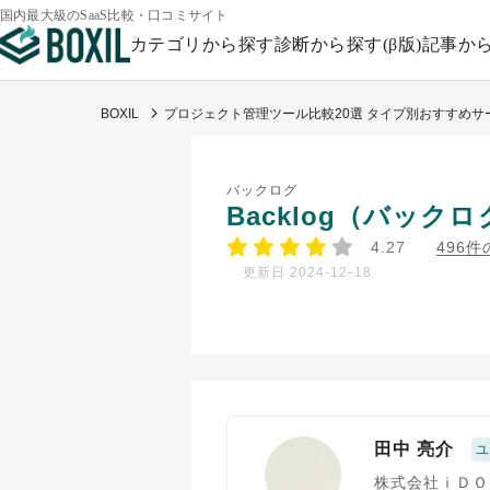
国内最大級のSaaS比較・口コミサイト
カテゴリから探す
診断から探す(β版)
記事か
BOXIL
プロジェクト管理ツール比較20選 タイプ別おすすめサ
バックログ
Backlog（バックロ
4.27
496
更新日 2024-12-18
田中 亮介
株式会社ｉＤＯ