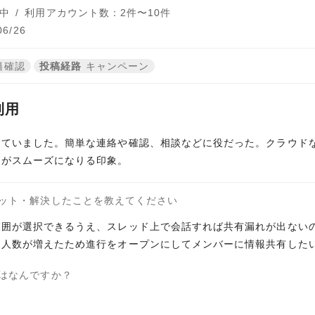
中
/
利用アカウント数：2件〜10件
6/26
籍確認
投稿経路
キャンペーン
利用
していました。簡単な連絡や確認、相談などに役だった。クラウド
りがスムーズになりる印象。
ット・解決したことを教えてください
範囲が選択できるうえ、スレッド上で会話すれば共有漏れが出ない
は人数が増えたため進行をオープンにしてメンバーに情報共有した
はなんですか？