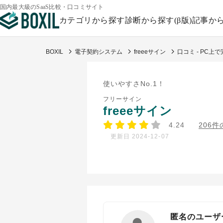
国内最大級のSaaS比較・口コミサイト
カテゴリから探す
診断から探す(β版)
記事か
BOXIL
電子契約システム
freeeサイン
口コミ - PC上
使いやすさNo.1！
フリーサイン
freeeサイン
4.24
206
更新日 2024-12-07
匿名のユーザ