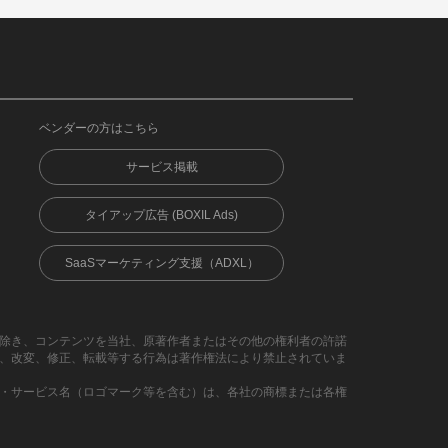
ベンダーの方はこちら
サービス掲載
タイアップ広告 (BOXIL Ads)
SaaSマーケティング支援（ADXL）
除き、コンテンツを当社、原著作者またはその他の権利者の許諾
、改変、修正、転載等する行為は著作権法により禁止されていま
・サービス名（ロゴマーク等を含む）は、各社の商標または各権