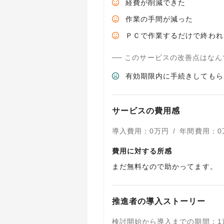
経費が削減できた
作業の手間が減った
ＰＣで作業するだけで終われ
このサービスの改善点はなん
有効期限内に手続きしてもら
サービスの費用感
導入費用
：
0
万円
/
年間費用
：
0
費用に対する所感
まだ無料なので助かってます。
推進者の導入ストーリー
検討開始から導入までの期間
：