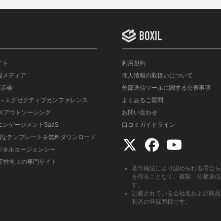
イト
利用規約
情報メディア
個人情報の取扱いについて
展示会
外部送信ツールに関する公表事項
- エグゼクティブカンファレンス
よくあるご質問
ルスアウトソーシング
お問い合わせ
エンゲージメントSaaS
口コミガイドライン
便利なテンプレートを無料ダウンロード
デジタルエージェンシー
生産性向上の専門サイト
著作権法により認められる場合を
を得ることなく、複製、公衆送信
す。
記載されている会社名および商品
利者の登録商標です。