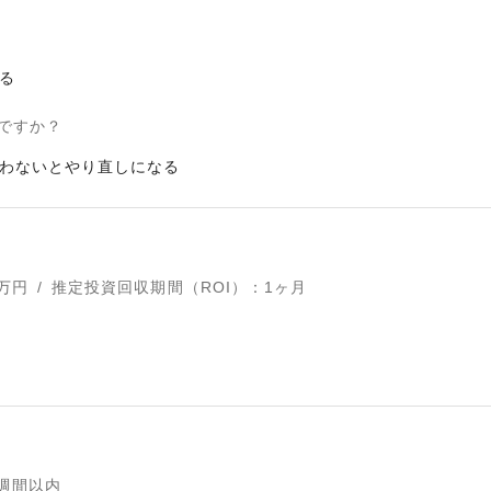
る
ですか？
わないとやり直しになる
万円
/
推定投資回収期間（ROI）
：
1ヶ月
1週間以内