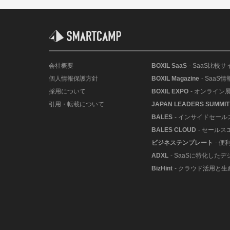
会社概要
BOXIL SaaS
- SaaS比較サ
個人情報保護方針
BOXIL Magazine
- SaaS
採用について
BOXIL EXPO
- オンライン
引用・転載について
JAPAN LEADERS SUMMIT
BALES
- インサイドセー
BALES CLOUD
- セールス
ビジネステンプレート
- 
ADXL
- SaaSに特化した
BizHint
- クラウド活用と