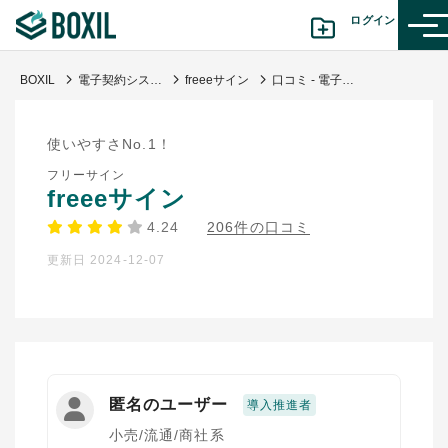
ログイン
BOXIL
電子契約システム
freeeサイン
口コミ - 電子契約（NINJA SIGN）導入で、時短＆経費削減
カテゴリから探す
使いやすさNo.1！
診断から探す(β版)
フリーサイン
freeeサイン
記事から探す
4.24
206件の口コミ
更新日 2024-12-07
BOXILの使い方ガイド
情報掲載をご希望の方へ
匿名のユーザー
導入推進者
小売/流通/商社系