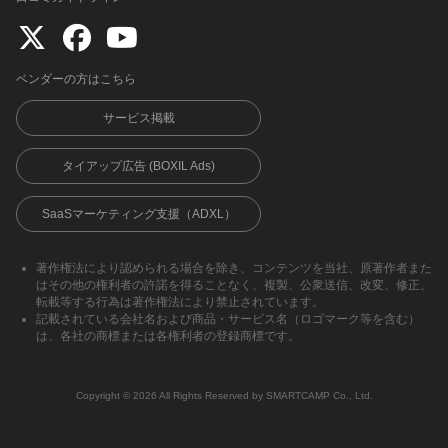
ベンダーの方はこちら
サービス掲載
タイアップ広告 (BOXIL Ads)
SaaSマーケティング支援（ADXL）
著作権法により認められる場合を除き、コンテンツを当社、原著作者また
はその他の権利者の許諾を得ることなく、複製、公衆送信、改変、修正、
転載等する行為は著作権法により禁止されています。
記載されている会社名および商品・サービス名（ロゴマーク等を含む）
は、各社の商標または各権利者の登録商標です。
Copyright ©︎ 2026 All Rights Reserved by SMARTCAMP Co., Ltd.