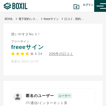
ログイン
BOXIL
電子契約システム
freeeサイン
口コミ - 契約書締結までの作業時間が大幅に短縮されました。
カテゴリから探す
使いやすさNo.1！
診断から探す(β版)
フリーサイン
freeeサイン
記事から探す
4.24
206件の口コミ
更新日 2024-12-07
BOXILの使い方ガイド
情報掲載をご希望の方へ
匿名のユーザー
ユーザー
IT/通信/インターネット系