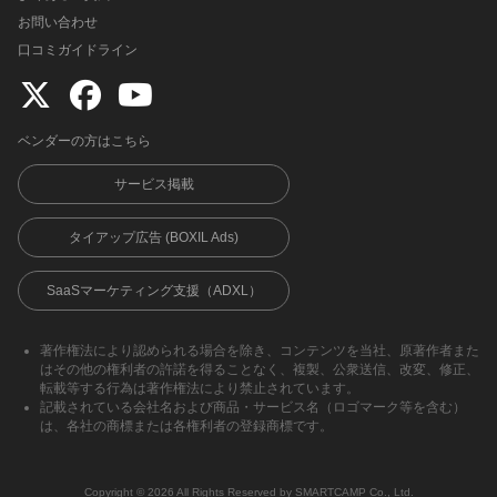
お問い合わせ
口コミガイドライン
ベンダーの方はこちら
サービス掲載
タイアップ広告 (BOXIL Ads)
SaaSマーケティング支援（ADXL）
著作権法により認められる場合を除き、コンテンツを当社、原著作者また
はその他の権利者の許諾を得ることなく、複製、公衆送信、改変、修正、
転載等する行為は著作権法により禁止されています。
記載されている会社名および商品・サービス名（ロゴマーク等を含む）
は、各社の商標または各権利者の登録商標です。
Copyright ©︎ 2026 All Rights Reserved by SMARTCAMP Co., Ltd.