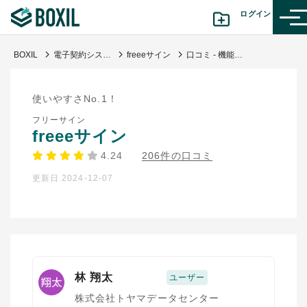
ログイン
BOXIL
電子契約システム
freeeサイン
口コミ - 機能性の高さ
カテゴリから探す
使いやすさNo.1！
診断から探す(β版)
フリーサイン
freeeサイン
記事から探す
4.24
206件の口コミ
更新日 2024-12-07
BOXILの使い方ガイド
情報掲載をご希望の方へ
林 翔太
ユーザー
株式会社トヤマデータセンター