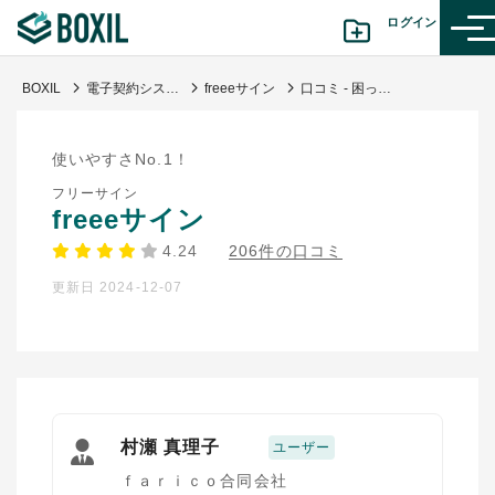
ログイン
BOXIL
電子契約システム
freeeサイン
口コミ - 困った時は非常に丁寧かつ迅速に対応していただけます
カテゴリから探す
使いやすさNo.1！
診断から探す(β版)
フリーサイン
freeeサイン
記事から探す
4.24
206件の口コミ
更新日 2024-12-07
BOXILの使い方ガイド
情報掲載をご希望の方へ
村瀬 真理子
ユーザー
ｆａｒｉｃｏ合同会社