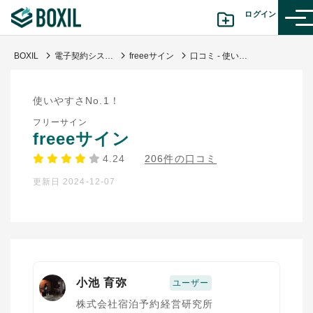
ログイン
BOXIL
電子契約システム
freeeサイン
口コミ - 使いやすいです
カテゴリから探す
使いやすさNo.1！
診断から探す(β版)
フリーサイン
freeeサイン
記事から探す
4.24
206件の口コミ
更新日 2024-12-07
BOXILの使い方ガイド
情報掲載をご希望の方へ
小池 育弥
ユーザー
株式会社宿泊予約経営研究所