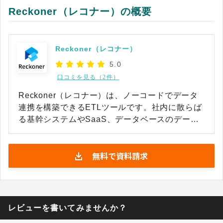
Reckoner（レコナー）の概要
Reckoner（レコナー）
5.0
口コミを見る（2件）
Reckoner（レコナー）は、ノーコードでデータ
連携を構築できるETLツールです。社内に散らば
る基幹システムやSaaS、データベースのデータ
を統合し、分析や業務活用に使える形へ整えたい
情報システム部門やデータ活用推進の担当者に向
無料で資料請求
けて設計されています。ブロックをつなぐような
直感的な画面操作でデータの抽出・加工・格納ま
での流れを組み立てられるため、専門的なプログ
ラミング知識がない現場担当者でもデータパイプ
ラインを内製できます。 基幹システムを扱うエン
レビューを書いてみませんか？
ジニアから業務部門の担当者まで、それぞれの立