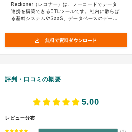
Reckoner（レコナー）は、ノーコードでデータ
連携を構築できるETLツールです。社内に散らば
る基幹システムやSaaS、データベースのデータ
を統合し、分析や業務活用に使える形へ整えたい
情報システム部門やデータ活用推進の担当者に向
無料で資料ダウンロード
けて設計されています。ブロックをつなぐような
直感的な画面操作でデータの抽出・加工・格納ま
での流れを組み立てられるため、専門的なプログ
ラミング知識がない現場担当者でもデータパイプ
ラインを内製できます。 基幹システムを扱うエン
ジニアから業務部門の担当者まで、それぞれの立
評判・口コミの概要
場でデータ整備に関われる点が特徴です。属人化
しがちなデータ連携の仕組みを画面上で可視化
し、誰が見ても処理の流れを把握できる状態にす
5.00
ることで、運用の引き継ぎや保守を進めやすくし
ます。クラウド型のサービスとして提供され、業
種を問わず社内に点在するデータの統合基盤づく
レビュー分布
りをサポートします。
(
2
)