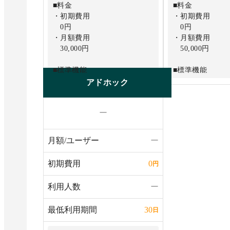
■料金
■料金
・初期費用
・初期費用
0円
0円
・月額費用
・月額費用
30,000円
50,000円
■標準機能
■標準機能
全プラン共通で標準機能を利
全プラン共通で
アドホック
用可能
用可能
ー
■アンケート作成
■アンケート作成
・アンケート作成数
・アンケート作
無制限
無制限
月額/ユーザー
ー
・アンケート設問数
・アンケート設
無制限
無制限
初期費用
0
円
・回答者数
・回答者数
無制限
無制限
利用人数
ー
■管理機能
■管理機能
最低利用期間
30
日
・アカウント作成数
・アカウント作
10アカウント
10アカウント