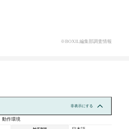
追加可能
・アクセス制限
・管理ログ
・シングルサインオン
能
■カスタマイズ
・デザイン変更
・API連携/Webhook
※BOXIL編集部調査情報
ンオン
■オプション
・コンサルティングサービス
・モニター利用
ok
・独自ドメイン
・アンケート作成代行
・外部連携
ングサービス
※Salesforce・Account
Engagement (旧Pardot)・
ChatGPT・SATORI・モニタス
成代行
に対応
非表示にする
・チーム管理
ccount
・管理アカウント追加
動作環境
ardot)・
※1アカウント追加ごとに月
TORI・モニタス
額＋2,000円