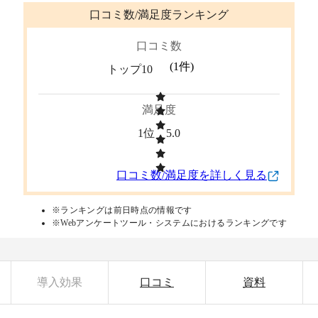
口コミ数/満足度ランキング
口コミ数
(
1
件)
トップ10
満足度
1位
5.0
口コミ数/満足度を詳しく見る
※ランキングは前日時点の情報です
※Webアンケートツール・システムにおけるランキングです
導入効果
口コミ
資料