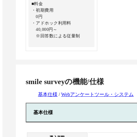
※希望に応じて追加可能
※希望に応じて
■料金
・所属設定
・初期費用
■セキュリティ機能
5所属
0円
・アクセス制限
・アドホック利用料
・管理ログ
■セキュリティ機
40,000円～
・シングルサインオン
・アクセス制限
※回答数による従量制
・管理ログ
■カスタマイズ
・シングルサイ
■標準機能
・デザイン変更
全プラン共通で標準機能を利
・API連携/Webhook
■カスタマイズ
用可能
・デザイン変更
■オプション
・API連携/Webho
■アンケート作成
・独自ドメイン
smile survey
の機能/仕様
・アンケート作成数
・アンケート作成代行
■オプション
無制限
・外部連携
・コンサルティ
・アンケート設問数
基本仕様
/
Webアンケートツール・システム
※Salesforce・Account
・モニター利用
無制限
Engagement (旧Pardot)・
・独自ドメイン
・回答者数
ChatGPT・SATORI・モニタス
・アンケート作
基本仕様
無制限
に対応
・外部連携
※回答数に応じた従量制
・チーム管理
※Salesforce・A
・管理アカウント追加
Engagement (旧P
■管理機能
※1アカウント追加ごとに月
ChatGPT・SA