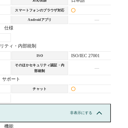
日本語
対応言語
・動画回収
スマートフォンのブラウザ対応
※初期費用10万円、月額費
ト追加
用5万円～
—
Androidアプリ
追加ごとに月
・サンキューメール
仕様
※初期費用1万円
万円、月額費
リティ・内部統制
ール
ISO/IEC 27001
ISO
円
そのほかセキュリティ認証・内
—
部統制
サポート
チャット
非表示にする
機能