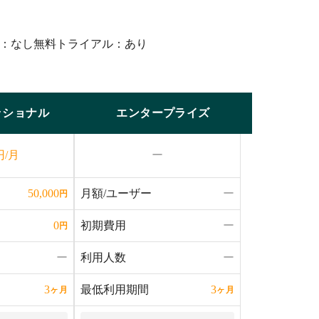
：なし
無料トライアル：あり
ッショナル
エンタープライズ
円/月
ー
月額/ユーザー
ー
50,000
円
初期費用
ー
0
円
ー
利用人数
ー
最低利用期間
3
3
ヶ月
ヶ月