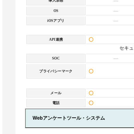
—
導入形態
・アカウント作成数
額＋2,000円
に対応
10アカウント
—
OS
・動画回収
・チーム管理
※希望に応じて追加可能
※初期費用10万円、月額費
・管理アカウン
—
iOSアプリ
用5万円～
※1アカウント
■セキュリティ機能
・サンキューメール
額＋2,000円
・アクセス制限
※初期費用1万円
・動画回収
・管理ログ
API連携
※初期費用10
・シングルサインオン
セキュ
用5万円～
・サンキューメ
—
■オプション
SOC
※初期費用1万
・アンケート作成代行
・外部連携
プライバシーマーク
※Salesforce・Account
Engagement (旧Pardot)・
ChatGPT・SATORI・モニタス
メール
に対応
・管理アカウント追加
電話
※1アカウント追加ごとに月
額＋2,000円
Webアンケートツール・システム
・動画回収
※初期費用10万円、月額費
用5万円～