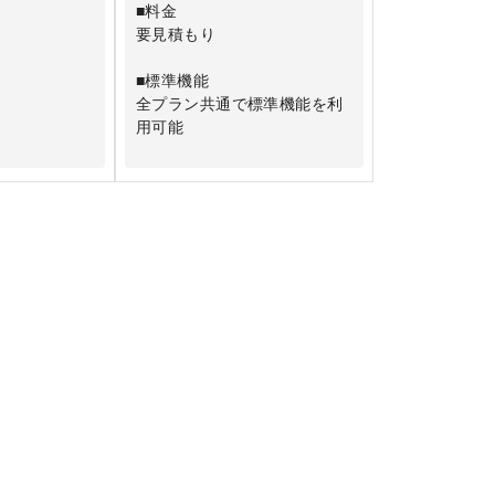
■料金
要見積もり
■標準機能
全プラン共通で標準機能を利
用可能
標準機能を利
■アンケート作成
・アンケート作成数
無制限
・アンケート設問数
成数
無制限
・回答者数
問数
無制限
■管理機能
・アカウント作成数
10アカウント
※希望に応じて追加可能
成数
■セキュリティ機能